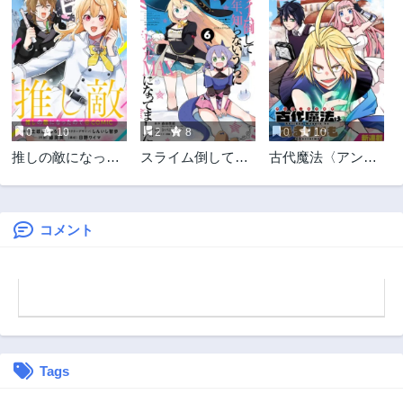
0
10
2
8
0
10
推しの敵になった
スライム倒して
古代魔法〈アンテ
ので@COMIC
300年、知らない
ィカマギア〉はあ
うちにレベルMAX
まりにも
になってました
コメント
Tags