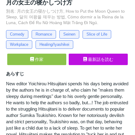
月の女王の寝かしつけ方
別名: 月の女王の寝かしつけ方, How to Put the Moon Queen to
Sleep, 달의 여왕을 재우는 방법, Cómo dormir a la Reina de la
Luna, Cách Để Ru Nữ Hoàng Mặt Trăng Đi Ngủ.
Comedy
Romance
Seinen
Slice of Life
Workplace
Healing/Iyashikei
作家
最新話を読む
あらすじ
New editor Yoichirou Hitsujitani spends his days being avoided
by the authors he is in charge of, who claim he "makes them
sleepy during meetings" due to his overly gentle personality.
He wants to help the authors so badly, but...! The job entrusted
to the struggling Hitsujitani is to deliver documents to popular
author Sumika Tsukishiro. Known for her notoriously devilish
and strict personality, Tsukishiro was, on that day, behaving
just like a child due to a lack of sleep. To get her to write her
novel, Hitsujitani makes the resolution to "tuck her in and put