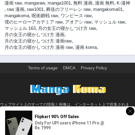
漫画 raw
,
mangaraw
,
manga1001
,
無料 漫画
,
漫画 無料
,
K-漫神
,
raw 漫画
,
raw1001
,
葬送のフリーレン raw
,
mangakoma01
,
mangakoma
,
呪術廻戦 raw
,
ワンピース raw
,
僕のヒーローアカデミア raw
,
アオアシ raw
,
マッシュル raw
,
マッシュル 163
,
月の女王の寝かしつけ方 raw
,
月の女王の寝かしつけ方 漫画
,
月の女王の寝かしつけ方 漫画raw
,
月の女王の寝かしつけ方 漫画 raw
,
漫画 koma
,
Terms of usage
DMCA
Privacy Policy
>
ウェブサイト上のすべての情報と画像は、インターネット上で収集されま
す。 このウェブサイトの情報については、所有していないか、責任を負いま
せん。 個人や組織に影響を与える場合は、必要に応じて、すぐに検討して削
除します。