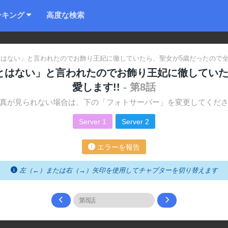
ンキング
高度な検索
はない」と言われたのでお飾り王妃に徹していたら、聖女が5歳だったので全力
とはない」と言われたのでお飾り王妃に徹していた
愛します!!
- 第8話
真が見られない場合は、下の「フォトサーバー」を変更してくだ
Server 1
Server 2
エラーを報告
左（←）または右（→）矢印を使用してチャプターを切り替えます