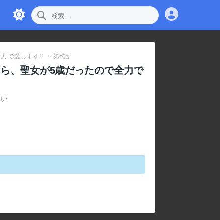
で愛します!!
›
第8話
ら、聖女が5歳だったので全力で
さい