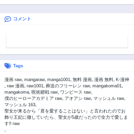
成り上がり ～俺だ
けができる《ステ
ータス操作》で最
強へと至る～
コメント
Tags
漫画 raw
,
mangaraw
,
manga1001
,
無料 漫画
,
漫画 無料
,
K-漫神
,
raw 漫画
,
raw1001
,
葬送のフリーレン raw
,
mangakoma01
,
mangakoma
,
呪術廻戦 raw
,
ワンピース raw
,
僕のヒーローアカデミア raw
,
アオアシ raw
,
マッシュル raw
,
マッシュル 163
,
聖女が来るから「君を愛することはない」と言われたのでお
飾り王妃に徹していたら、聖女が5歳だったので全力で愛しま
す!! raw
,