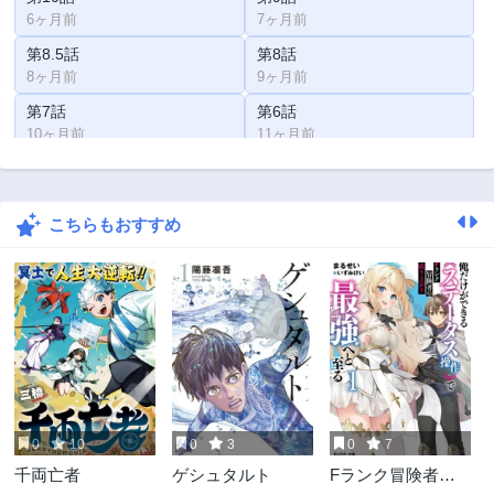
6ヶ月前
7ヶ月前
第8.5話
第8話
8ヶ月前
9ヶ月前
第7話
第6話
10ヶ月前
11ヶ月前
第5話
第4.2話
1年前
1年前
こちらもおすすめ
第4.1話
第3.2話
1年前
1年前
第3話
第2話
1年前
1年前
第1.2話
第1話
2年前
2年前
0
10
0
3
0
7
千両亡者
ゲシュタルト
Fランク冒険者の