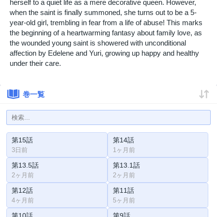
herself to a quiet life as a mere decorative queen. However,
when the saint is finally summoned, she turns out to be a 5-
year-old girl, trembling in fear from a life of abuse! This marks
the beginning of a heartwarming fantasy about family love, as
the wounded young saint is showered with unconditional
affection by Edelene and Yuri, growing up happy and healthy
under their care.
巻一覧
第15話
第14話
3日前
1ヶ月前
第13.5話
第13.1話
2ヶ月前
2ヶ月前
第12話
第11話
4ヶ月前
5ヶ月前
第10話
第9話