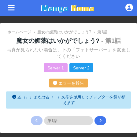
ホームページ
›
魔女の媚薬はいかがでしょう?
›
第1話
魔女の媚薬はいかがでしょう?
- 第1話
写真が見られない場合は、下の「フォトサーバー」を変更し
てください
Server 1
Server 2
エラーを報告
左（←）または右（→）矢印を使用してチャプターを切り替
えます