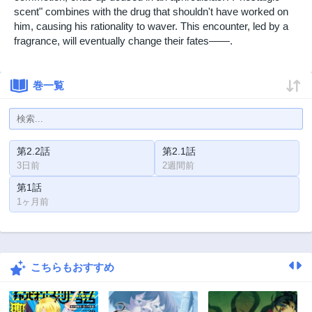
scent" combines with the drug that shouldn't have worked on
him, causing his rationality to waver. This encounter, led by a
fragrance, will eventually change their fates——.
巻一覧
第2.2話
第2.1話
3日前
2週間前
第1話
1ヶ月前
こちらもおすすめ