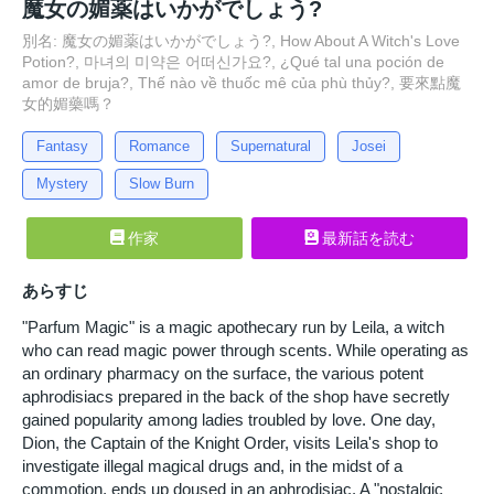
魔女の媚薬はいかがでしょう?
別名: 魔女の媚薬はいかがでしょう?, How About A Witch's Love
Potion?, 마녀의 미약은 어떠신가요?, ¿Qué tal una poción de
amor de bruja?, Thế nào về thuốc mê của phù thủy?, 要來點魔
女的媚藥嗎？
Fantasy
Romance
Supernatural
Josei
Mystery
Slow Burn
作家
最新話を読む
あらすじ
"Parfum Magic" is a magic apothecary run by Leila, a witch
who can read magic power through scents. While operating as
an ordinary pharmacy on the surface, the various potent
aphrodisiacs prepared in the back of the shop have secretly
gained popularity among ladies troubled by love. One day,
Dion, the Captain of the Knight Order, visits Leila's shop to
investigate illegal magical drugs and, in the midst of a
commotion, ends up doused in an aphrodisiac. A "nostalgic