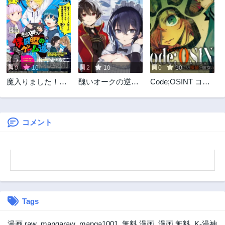
0
10
2
10
0
10
魔入りました！入
醜いオークの逆
Code;OSINT コー
間くん 僕同盟のゲ
襲 同人エロゲの
ドオシント 引きこ
ーム道
鬼畜皇太子に転生
もり探偵と彼女の
した喪男の受難
猟犬
コメント
Tags
漫画 raw
,
mangaraw
,
manga1001
,
無料 漫画
,
漫画 無料
,
K-漫神