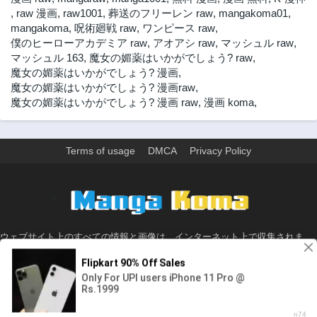
,
raw 漫画
,
raw1001
,
葬送のフリーレン raw
,
mangakoma01
,
mangakoma
,
呪術廻戦 raw
,
ワンピース raw
,
僕のヒーローアカデミア raw
,
アオアシ raw
,
マッシュル raw
,
マッシュル 163
,
魔女の媚薬はいかがでしょう? raw
,
魔女の媚薬はいかがでしょう? 漫画
,
魔女の媚薬はいかがでしょう? 漫画raw
,
魔女の媚薬はいかがでしょう? 漫画 raw
,
漫画 koma
,
Terms of usage
DMCA
Privacy Policy
>
ウェブサイト上のすべての情報と画像は、インターネット上で収集されま
す。 このウェブサイトの情報については、所有していないか、責任を負いま
せん。 個人や組織に影響を与える場合は、必要に応じて、すぐに検討して削
除します。