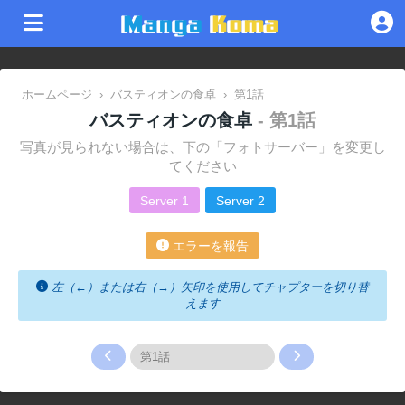
ホームページ
›
バスティオンの食卓
›
第1話
バスティオンの食卓
- 第1話
写真が見られない場合は、下の「フォトサーバー」を変更し
てください
Server 1
Server 2
エラーを報告
左（←）または右（→）矢印を使用してチャプターを切り替
えます