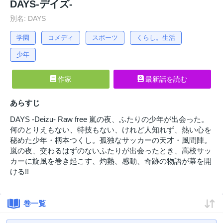
DAYS-デイズ-
別名: DAYS
学園
コメディ
スポーツ
くらし。生活
少年
作家
最新話を読む
あらすじ
DAYS -Deizu- Raw free 嵐の夜、ふたりの少年が出会った。
何のとりえもない、特技もない、けれど人知れず、熱い心を
秘めた少年・柄本つくし。孤独なサッカーの天才・風間陣。
嵐の夜、交わるはずのないふたりが出会ったとき、高校サッ
カーに旋風を巻き起こす、灼熱、感動、奇跡の物語が幕を開
ける!!
巻一覧