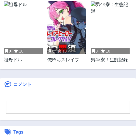
第360話
第359話
3ヶ月前
3ヶ月前
第358話
第357話
3ヶ月前
3ヶ月前
第356話
第355話
3ヶ月前
3ヶ月前
0
10
0
10
0
10
第354話
第353話
祖母ドル
俺堕ちスレイブヒ
男4×寮！生態記録
3ヶ月前
3ヶ月前
ーローコレクショ
第352話
第351話
ン
3ヶ月前
3ヶ月前
コメント
第350話
第349話
3ヶ月前
3ヶ月前
第348話
第347話
3ヶ月前
3ヶ月前
第346話
第345話
3ヶ月前
3ヶ月前
Tags
第344話
第343話