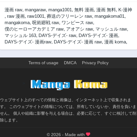
3ヶ月前
3ヶ月前
漫画 raw
,
mangaraw
,
manga1001
,
無料 漫画
,
漫画 無料
,
K-漫神
第342話
第341話
,
raw 漫画
,
raw1001
,
葬送のフリーレン raw
,
mangakoma01
,
3ヶ月前
3ヶ月前
mangakoma
,
呪術廻戦 raw
,
ワンピース raw
,
僕のヒーローアカデミア raw
,
アオアシ raw
,
マッシュル raw
,
第340話
第339話
マッシュル 163
,
DAYS-デイズ- raw
,
DAYS-デイズ- 漫画
,
3ヶ月前
3ヶ月前
DAYS-デイズ- 漫画raw
,
DAYS-デイズ- 漫画 raw
,
漫画 koma
,
第338話
第337話
3ヶ月前
3ヶ月前
第336話
第335話
Terms of usage
DMCA
Privacy Policy
3ヶ月前
3ヶ月前
第334話
第333話
>
3ヶ月前
3ヶ月前
第332話
第331話
3ヶ月前
3ヶ月前
ウェブサイト上のすべての情報と画像は、インターネット上で収集されま
す。 このウェブサイトの情報については、所有していないか、責任を負いま
第330話
第329話
せん。 個人や組織に影響を与える場合は、必要に応じて、すぐに検討して削
3ヶ月前
3ヶ月前
除します。
第328話
第327話
3ヶ月前
3ヶ月前
© 2026 - Made with