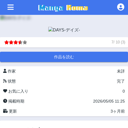
7
/
10
(
3
)
作品を読む
作家
未詳
状態
完了
お気に入り
0
掲載時期
2026/05/05 11:25
更新
3ヶ月前