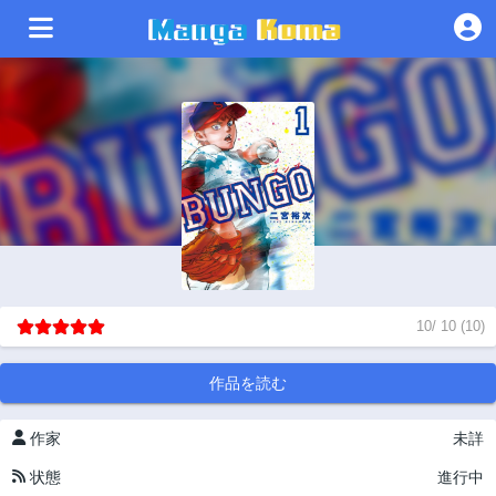
10
/
10
(
10
)
作品を読む
作家
未詳
状態
進行中