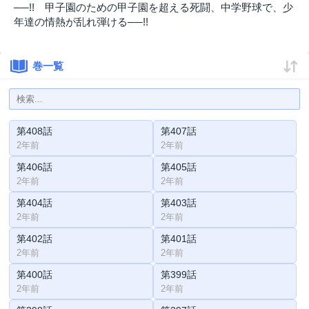
──!! 甲子園のための甲子園を超える死闘、中学野球で、少
年達の情熱が乱れ弾ける──!!
巻一覧
第408話
第407話
2年前
2年前
第406話
第405話
2年前
2年前
第404話
第403話
2年前
2年前
第402話
第401話
2年前
2年前
第400話
第399話
2年前
2年前