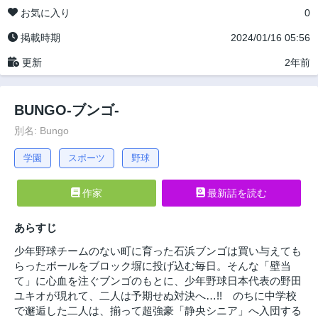
お気に入り
0
掲載時期
2024/01/16 05:56
更新
2年前
BUNGO-ブンゴ-
別名: Bungo
学園
スポーツ
野球
作家
最新話を読む
あらすじ
少年野球チームのない町に育った石浜ブンゴは買い与えても
らったボールをブロック塀に投げ込む毎日。そんな「壁当
て」に心血を注ぐブンゴのもとに、少年野球日本代表の野田
ユキオが現れて、二人は予期せぬ対決へ…!! のちに中学校
で邂逅した二人は、揃って超強豪「静央シニア」へ入団する