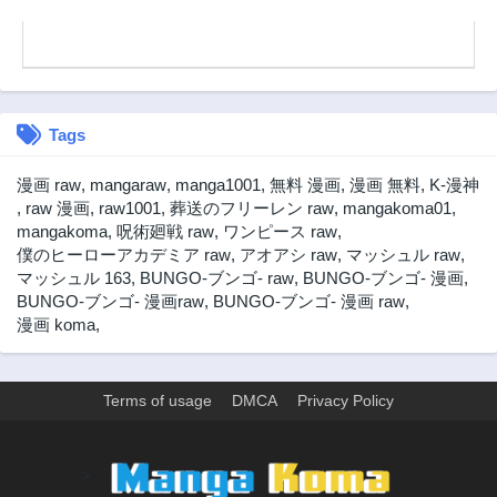
第381話
第380話
2年前
2年前
第379話
第378話
2年前
2年前
Tags
第377話
第376話
2年前
2年前
漫画 raw
,
mangaraw
,
manga1001
,
無料 漫画
,
漫画 無料
,
K-漫神
第375話
第374話
,
raw 漫画
,
raw1001
,
葬送のフリーレン raw
,
mangakoma01
,
2年前
2年前
mangakoma
,
呪術廻戦 raw
,
ワンピース raw
,
僕のヒーローアカデミア raw
,
アオアシ raw
,
マッシュル raw
,
第373話
第372話
マッシュル 163
,
BUNGO-ブンゴ- raw
,
BUNGO-ブンゴ- 漫画
,
2年前
2年前
BUNGO-ブンゴ- 漫画raw
,
BUNGO-ブンゴ- 漫画 raw
,
第371話
第370話
漫画 koma
,
2年前
2年前
第369話
第368話
2年前
2年前
Terms of usage
DMCA
Privacy Policy
第367話
第366話
2年前
2年前
>
第365話
第364話