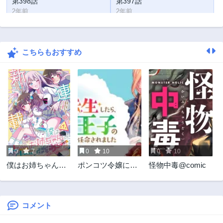
第398話
第397話
2年前
2年前
第396話
第395話
2年前
2年前
こちらもおすすめ
第394話
第393話
2年前
2年前
第392話
第292話
2年前
2年前
第391話
第390話
2年前
2年前
第389話
第388話
2年前
2年前
0
7
0
10
0
10
第387話
第386話
僕はお姉ちゃんの
ポンコツ令嬢に転
怪物中毒@comic
4ヶ月前
2年前
おもちゃ
生したら、もふも
第385話
第384話
ふから王子のメシ
2年前
2年前
ウマ嫁に任命され
ました
コメント
第383話
第382話
2年前
2年前