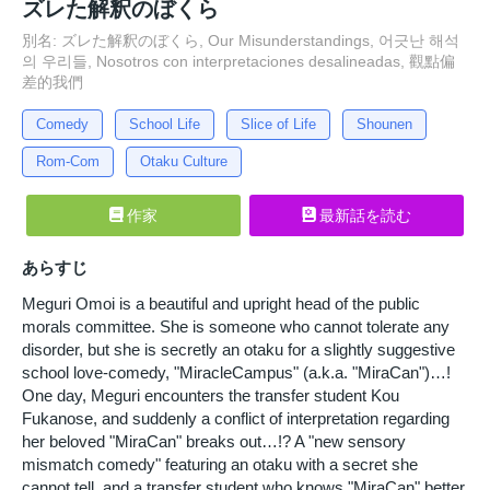
ズレた解釈のぼくら
別名: ズレた解釈のぼくら, Our Misunderstandings, 어긋난 해석
의 우리들, Nosotros con interpretaciones desalineadas, 觀點偏
差的我們
Comedy
School Life
Slice of Life
Shounen
Rom-Com
Otaku Culture
作家
最新話を読む
あらすじ
Meguri Omoi is a beautiful and upright head of the public
morals committee. She is someone who cannot tolerate any
disorder, but she is secretly an otaku for a slightly suggestive
school love-comedy, "MiracleCampus" (a.k.a. "MiraCan")…!
One day, Meguri encounters the transfer student Kou
Fukanose, and suddenly a conflict of interpretation regarding
her beloved "MiraCan" breaks out…!? A "new sensory
mismatch comedy" featuring an otaku with a secret she
cannot tell, and a transfer student who knows "MiraCan" better