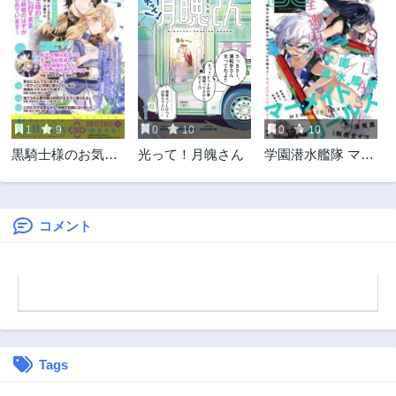
1
9
0
10
0
10
黒騎士様のお気に
光って！月魄さん
学園潜水艦隊 マー
召すまま～政略結
メイドガールズ
婚のはずが溺愛さ
れています～
コメント
Tags