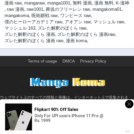
漫画 raw
,
mangaraw
,
manga1001
,
無料 漫画
,
漫画 無料
,
K-漫神
,
raw 漫画
,
raw1001
,
葬送のフリーレン raw
,
mangakoma01
,
mangakoma
,
呪術廻戦 raw
,
ワンピース raw
,
僕のヒーローアカデミア raw
,
アオアシ raw
,
マッシュル raw
,
マッシュル 163
,
ズレた解釈のぼくら raw
,
ズレた解釈のぼくら 漫画
,
ズレた解釈のぼくら 漫画raw
,
ズレた解釈のぼくら 漫画 raw
,
漫画 koma
,
Terms of usage
DMCA
Privacy Policy
>
ウェブサイト上のすべての情報と画像は、インターネット上で収集されま
す。 このウェブサイトの情報については、所有していないか、責任を負いま
せん。 個人や組織に影響を与える場合は、必要に応じて、すぐに検討して削
除します。
© 2026 - Made with