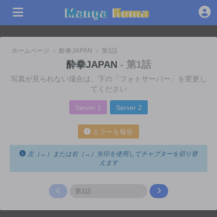
ホームページ
›
酔拳JAPAN
›
第1話
酔拳JAPAN
- 第1話
写真が見られない場合は、下の「フォトサーバー」を変更し
てください
Server 1
Server 2
エラーを報告
左（←）または右（→）矢印を使用してチャプターを切り替
えます