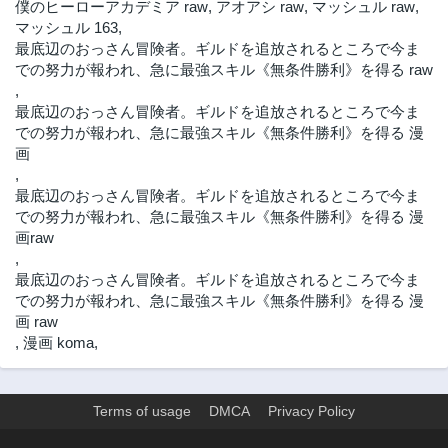
僕のヒーローアカデミア raw
,
アオアシ raw
,
マッシュル raw
,
第9.3話
第9.2話
マッシュル 163
,
1年前
1年前
最底辺のおっさん冒険者。ギルドを追放されるところで今ま
第9.1話
第8.3話
での努力が報われ、急に最強スキル《無条件勝利》を得る raw
1年前
1年前
,
最底辺のおっさん冒険者。ギルドを追放されるところで今ま
第8.2話
第8.1話
での努力が報われ、急に最強スキル《無条件勝利》を得る 漫
1年前
1年前
画
第7.3話
第7.2話
,
1年前
1年前
最底辺のおっさん冒険者。ギルドを追放されるところで今ま
第7.1話
第6.3話
での努力が報われ、急に最強スキル《無条件勝利》を得る 漫
2年前
2年前
画raw
,
第6.2話
第6.1話
最底辺のおっさん冒険者。ギルドを追放されるところで今ま
2年前
2年前
での努力が報われ、急に最強スキル《無条件勝利》を得る 漫
第5.3話
第5.2話
画 raw
2年前
2年前
,
漫画 koma
,
第5.1話
第2.1話
2年前
2年前
Terms of usage
DMCA
Privacy Policy
第2.2話
第3.2話
2年前
2年前