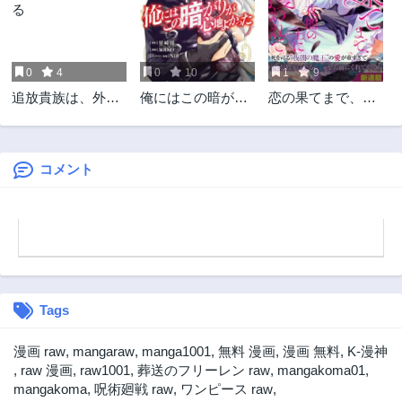
7ヶ月前
8ヶ月前
第15.2話
第15.1話
8ヶ月前
9ヶ月前
0
4
0
10
1
9
第14.3話
第14.2話
追放貴族は、外れ
俺にはこの暗がり
恋の果てまで、夜
9ヶ月前
9ヶ月前
スキル【古代召
が心地よかった ―
闇の王に攫われて
第14.1話
第13.3話
喚】で英霊たちと
絶望から始まる異
9ヶ月前
9ヶ月前
辺境領地を再興す
世界生活、神の気
る
まぐれで強制配信
コメント
第13.2話
第13.1話
中―
10ヶ月前
10ヶ月前
第12.3話
第12.2話
10ヶ月前
11ヶ月前
第12.1話
第11.2話
11ヶ月前
1年前
Tags
第11.1話
第10.3話
1年前
1年前
漫画 raw
,
mangaraw
,
manga1001
,
無料 漫画
,
漫画 無料
,
K-漫神
第10.2話
第10.1話
,
raw 漫画
,
raw1001
,
葬送のフリーレン raw
,
mangakoma01
,
1年前
1年前
mangakoma
,
呪術廻戦 raw
,
ワンピース raw
,