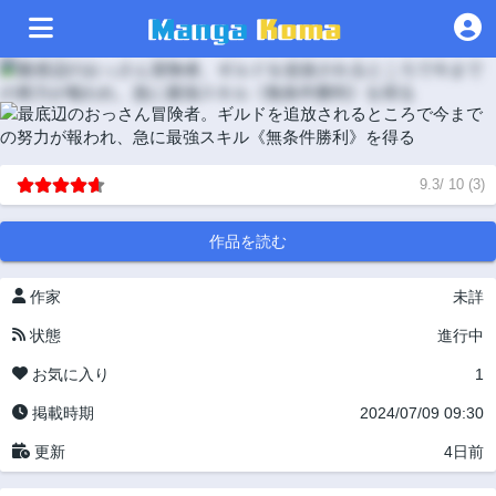
9.3
/
10
(
3
)
作品を読む
作家
未詳
状態
進行中
お気に入り
1
掲載時期
2024/07/09 09:30
更新
4日前