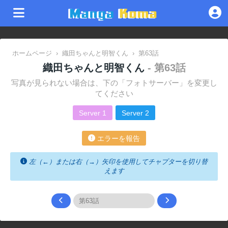
ホームページ
›
織田ちゃんと明智くん
›
第63話
織田ちゃんと明智くん
- 第63話
写真が見られない場合は、下の「フォトサーバー」を変更し
てください
Server 1
Server 2
エラーを報告
左（←）または右（→）矢印を使用してチャプターを切り替
えます