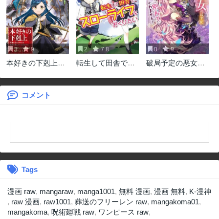
3
9
2
7.8
0
9
本好きの下剋上
転生して田舎でス
破局予定の悪女の
【第五部】
ローライフをおく
はずが、冷徹公爵
りたい
様が別れてくれま
せん!
コメント
Tags
漫画 raw
,
mangaraw
,
manga1001
,
無料 漫画
,
漫画 無料
,
K-漫神
,
raw 漫画
,
raw1001
,
葬送のフリーレン raw
,
mangakoma01
,
mangakoma
,
呪術廻戦 raw
,
ワンピース raw
,