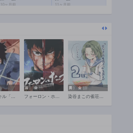
10ヶ月前
11ヶ月前
第188話
第187話
11ヶ月前
1年前
第183話
第182話
1年前
1年前
第178話
第177話
1年前
1年前
第173話
第172話
1年前
1年前
第168話
第167話
2年前
2年前
0
10
0
10
第163話
第162話
キル「逃
フォーロン・ホー
染谷まこの雀荘メ
2年前
2年前
俺は極限
プ〜警視庁抜刀隊
シ
第158話
第157話
のまま最
戦記〜
2年前
2年前
す
第153話
第152話
2年前
2年前