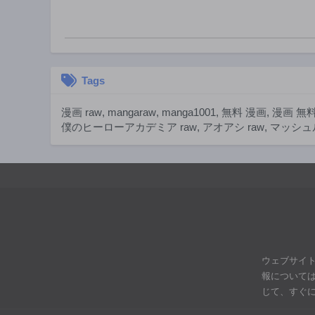
第151話
2年前
第146話
2年前
Tags
第141話
2年前
漫画 raw
,
mangaraw
,
manga1001
,
無料 漫画
,
漫画 無
第136話
僕のヒーローアカデミア raw
,
アオアシ raw
,
マッシュル
2年前
第131話
2年前
第126話
2年前
第121話
3年前
ウェブサイ
第116話
報について
3年前
じて、すぐ
第111話