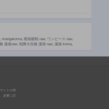
第148話
第147話
2年前
2年前
第143話
第142話
2年前
2年前
第138話
第137話
2年前
2年前
,
mangakoma
,
呪術廻戦 raw
,
ワンピース raw
,
第133話
第132話
 漫画raw
,
戦隊大失格 漫画 raw
,
漫画 koma
,
2年前
2年前
第128話
第127話
2年前
2年前
第123話
第122話
3年前
3年前
第118話
第117話
3年前
3年前
ブサイトの情
第113話
第112話
は、必要に応
3年前
3年前
第108話
第107話