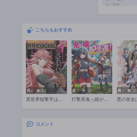
9ヶ月前
第191話
11ヶ月前
こちらもおすすめ
第186話
1年前
第181話
1年前
第176話
1年前
第171話
1年前
1
6.7
0
10
0
10
第166話
異世界狙撃手は女
打撃系鬼っ娘が征
悪の皇女
2年前
戦士のモフモフ愛
く配信道！＠ＣＯ
も殺さな
第161話
玩動物
ＭＩＣ
2年前
コメント
第156話
2年前