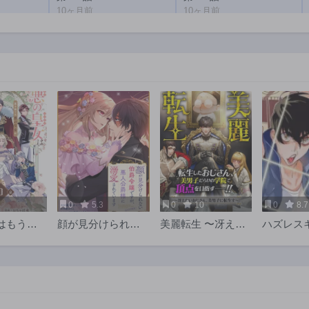
10ヶ月前
10ヶ月前
第190話
第189話
11ヶ月前
11ヶ月前
第185話
第184話
1年前
1年前
第180話
第179話
1年前
1年前
第175話
第174話
1年前
1年前
第170話
第169話
2年前
2年前
0
5.3
0
10
0
8.7
第165話
第164話
はもう誰
顔が見分けられな
美麗転生 〜冴えな
ハズレス
2年前
2年前
い
い伯爵令嬢です
いおじさん、美男
げる」で
第160話
第159話
が、悪人公爵様に
子に転生す〜
低レベル
2年前
2年前
溺愛されています
強を目指
@COMIC
第155話
第154話
2年前
2年前