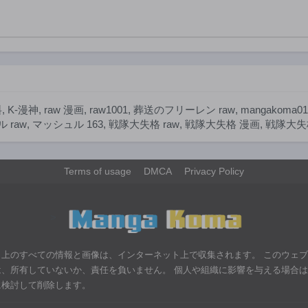
第150話
第149話
2年前
2年前
第145話
第144話
2年前
2年前
第140話
第139話
2年前
2年前
料
,
K-漫神
,
raw 漫画
,
raw1001
,
葬送のフリーレン raw
,
mangakoma01
第135話
第134話
 raw
,
マッシュル 163
,
戦隊大失格 raw
,
戦隊大失格 漫画
,
戦隊大失格
2年前
2年前
第130話
第129話
2年前
2年前
Terms of usage
DMCA
Privacy Policy
第125話
第124話
2年前
3年前
>
第120話
第119話
3年前
3年前
ト上のすべての情報と画像は、インターネット上で収集されます。 このウェ
第115話
第114話
は、所有していないか、責任を負いません。 個人や組織に影響を与える場合
3年前
3年前
に検討して削除します。
第110話
第109話