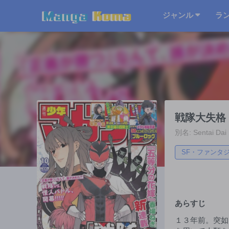
ジャンル
ラ
戦隊大失格
別名: Sentai Dai 
SF・ファンタ
あらすじ
１３年前。突如