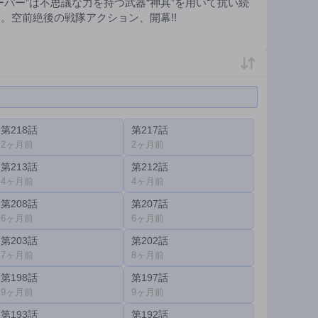
パー”は不思議な力を持つ武器“神具”を用いて抗い続
。空前絶後の戦隊アクション、開幕!!
第218話
第217話
2ヶ月前
2ヶ月前
第213話
第212話
4ヶ月前
4ヶ月前
第208話
第207話
6ヶ月前
6ヶ月前
第203話
第202話
7ヶ月前
8ヶ月前
第198話
第197話
9ヶ月前
9ヶ月前
第193話
第192話