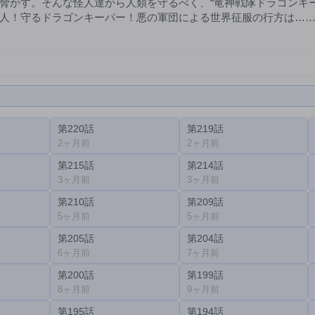
脅かす。そんな怪人達から人類を守るべく、“竜神戦隊ドラゴンキー
人！守るドラゴンキーパー！悪の軍団による世界征服の行方は……
第220話
第219話
2ヶ月前
2ヶ月前
第215話
第214話
3ヶ月前
3ヶ月前
第210話
第209話
5ヶ月前
5ヶ月前
第205話
第204話
6ヶ月前
7ヶ月前
第200話
第199話
8ヶ月前
9ヶ月前
第195話
第194話