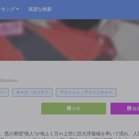
ンキング
高度な検索
Shikkaku
ジー
ギャグ・コメディ
アクション・アドベンチャー
作家
最
、悪の軍団“怪人”が地上１万ｍ上空に巨大浮遊城を率いて現れ、