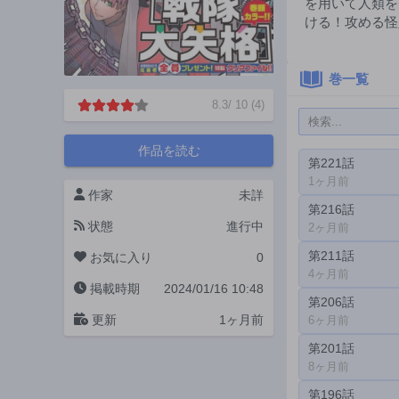
を用いて人類を
ける！攻める怪
巻一覧
8.3
/
10
(
4
)
作品を読む
第221話
1ヶ月前
作家
未詳
第216話
状態
進行中
2ヶ月前
第211話
お気に入り
0
4ヶ月前
掲載時期
2024/01/16 10:48
第206話
更新
1ヶ月前
6ヶ月前
第201話
8ヶ月前
第196話