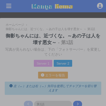
ホームページ
›
御影ちゃんには、近づくな。～あの子は人を壊す悪女～
›
第1話
御影ちゃんには、近づくな。～あの子は人を
壊す悪女～
- 第1話
写真が見られない場合は、下の「フォトサーバー」を変更し
てください
Server 1
Server 2
エラーを報告
左（←）または右（→）矢印を使用してチャプターを切り替
えます