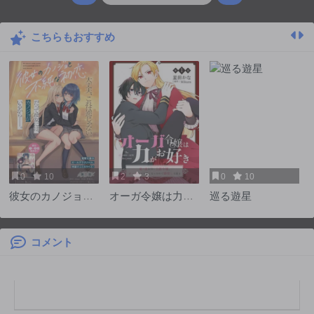
こちらもおすすめ
0
10
2
3
0
10
彼女のカノジョと
オーガ令嬢は力が
巡る遊星
不純な初恋
お好き～竜の血を
引く公爵令嬢、オ
ーガよりも強くな
コメント
ったので婿探しに
出る～