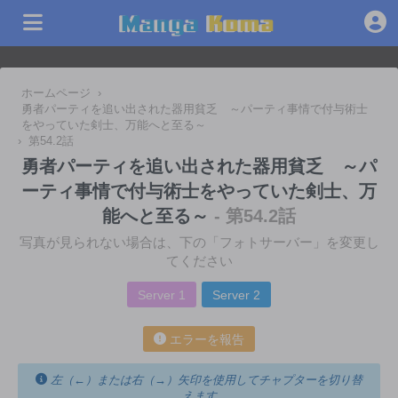
ホームページ
›
勇者パーティを追い出された器用貧乏 ～パーティ事情で付与術士
をやっていた剣士、万能へと至る～
›
第54.2話
勇者パーティを追い出された器用貧乏 ～パ
ーティ事情で付与術士をやっていた剣士、万
能へと至る～
- 第54.2話
写真が見られない場合は、下の「フォトサーバー」を変更し
てください
Server 1
Server 2
エラーを報告
左（←）または右（→）矢印を使用してチャプターを切り替
えます