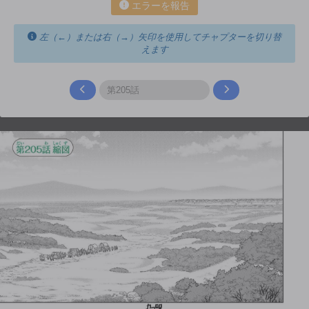
エラーを報告
左（←）または右（→）矢印を使用してチャプターを切り替
えます