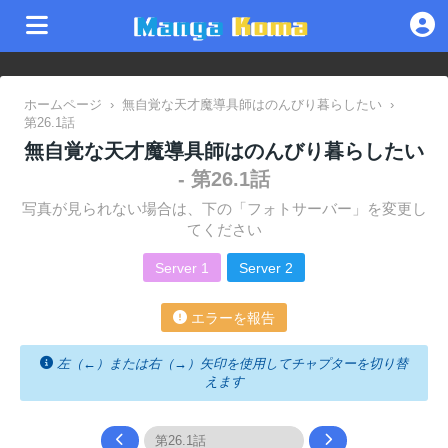
ホームページ
›
無自覚な天才魔導具師はのんびり暮らしたい
›
第26.1話
無自覚な天才魔導具師はのんびり暮らしたい
- 第26.1話
写真が見られない場合は、下の「フォトサーバー」を変更し
てください
Server 1
Server 2
エラーを報告
左（←）または右（→）矢印を使用してチャプターを切り替
えます