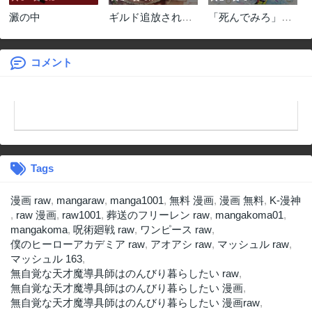
澱の中
ギルド追放された
「死んでみろ」と
雑用係の下剋上~
言われたので死に
超万能な生活スキ
ました。
ルで世界最強
コメント
Tags
漫画 raw
,
mangaraw
,
manga1001
,
無料 漫画
,
漫画 無料
,
K-漫神
,
raw 漫画
,
raw1001
,
葬送のフリーレン raw
,
mangakoma01
,
mangakoma
,
呪術廻戦 raw
,
ワンピース raw
,
僕のヒーローアカデミア raw
,
アオアシ raw
,
マッシュル raw
,
マッシュル 163
,
無自覚な天才魔導具師はのんびり暮らしたい raw
,
無自覚な天才魔導具師はのんびり暮らしたい 漫画
,
無自覚な天才魔導具師はのんびり暮らしたい 漫画raw
,