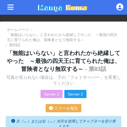
ホームページ
›
「無能はいらない」と言われたから絶縁してやった ～最強の四天
王に育てられた俺は、冒険者となり無双する～
›
第83話
「無能はいらない」と言われたから絶縁して
やった ～最強の四天王に育てられた俺は、
冒険者となり無双する～
- 第83話
写真が見られない場合は、下の「フォトサーバー」を変更し
てください
Server 1
Server 2
エラーを報告
左（←）または右（→）矢印を使用してチャプターを切り替
えます