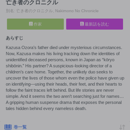
亡き者のクロニクル
別名: 亡き者のクロニクル, Nakimono No Chronicle
作家
最新話を読む
あらすじ
Kazusa Ozora’s father died under mysterious circumstances.
Now, Kazusa makes his living tracking down the identities of
unidentified deceased persons, known in Japan as “kōryo
shibōnin.” His partner? A suspicious-looking director of a
children’s care home. Together, the unlikely duo seeks to
uncover the lives of those whom even the police have given up
on identifying—using their heads, their feet, and their hearts to
follow the faint traces left behind. But life stories are never
simple. And it seems the two aren’t searching just for names…
A gripping human suspense drama that exposes the personal
tales hidden behind every nameless death.
巻一覧