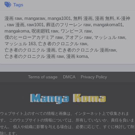
Tags
漫画 raw
,
mangaraw
,
manga1001
,
無料 漫画
,
漫画 無料
,
K-漫神
,
raw 漫画
,
raw1001
,
葬送のフリーレン raw
,
mangakoma01
,
mangakoma
,
呪術廻戦 raw
,
ワンピース raw
,
僕のヒーローアカデミア raw
,
アオアシ raw
,
マッシュル raw
,
マッシュル 163
,
亡き者のクロニクル raw
,
亡き者のクロニクル 漫画
,
亡き者のクロニクル 漫画raw
,
亡き者のクロニクル 漫画 raw
,
漫画 koma
,
Terms of usage
DMCA
Privacy Policy
>
ウェブサイト上のすべての情報と画像は、インターネット上で収集されま
す。 このウェブサイトの情報については、所有していないか、責任を負いま
せん。 個人や組織に影響を与える場合は、必要に応じて、すぐに検討して削
除します。