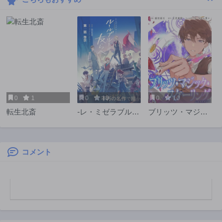
第14話
第13話
11ヶ月前
11ヶ月前
第11話
第10話
1年前
1年前
第9話
第8話
1年前
1年前
第7話
第6話
1年前
1年前
0
1
0
10
0
10
第5話
第4話
転生北斎
-レ・ミゼラブル-
ブリッツ・マジッ
1年前
1年前
ルールブルーの友
ク・スケーリング
第3話
第2話
らへ
@COMIC
1年前
1年前
コメント
第1話
1年前