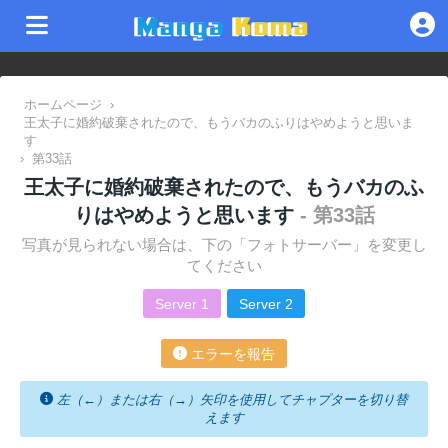
ホームページ
›
王太子に婚約破棄されたので、もうバカのふりはやめようと思いま
す
›
第33話
王太子に婚約破棄されたので、もうバカのふ
りはやめようと思います
- 第33話
写真が見られない場合は、下の「フォトサーバー」を変更し
てください
Server 1
Server 2
エラーを報告
左（←）または右（→）矢印を使用してチャプターを切り替
えます