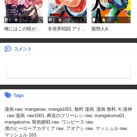
0
8.3
0
10
0
10
俺にはこの暗がり
非視界戦闘 アイア
擬態人A
が心地よかった
ンレッキ
コメント
Tags
漫画 raw
,
mangaraw
,
manga1001
,
無料 漫画
,
漫画 無料
,
K-漫神
,
raw 漫画
,
raw1001
,
葬送のフリーレン raw
,
mangakoma01
,
mangakoma
,
呪術廻戦 raw
,
ワンピース raw
,
僕のヒーローアカデミア raw
,
アオアシ raw
,
マッシュル raw
,
マッシュル 163
,