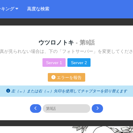
ンキング
高度な検索
ウツロノトキ
- 第9話
真が見られない場合は、下の「フォトサーバー」を変更してくだ
Server 1
Server 2
エラーを報告
左（←）または右（→）矢印を使用してチャプターを切り替えます