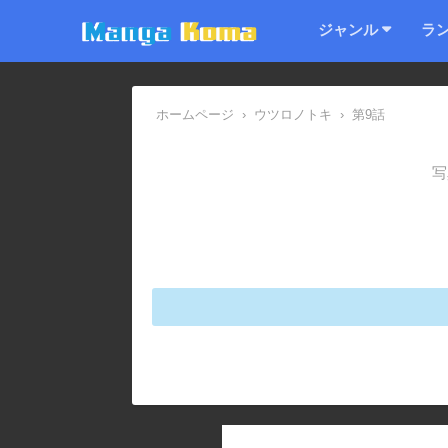
ジャンル
ラ
ホームページ
›
ウツロノトキ
›
第9話
写