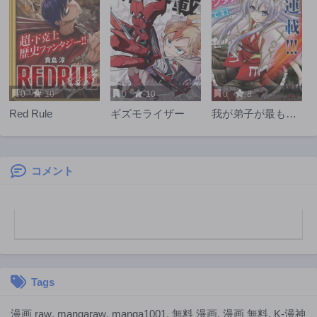
4ヶ月前
4ヶ月前
第208話
第207話
4ヶ月前
4ヶ月前
第206話
第205話
4ヶ月前
4ヶ月前
0
10
0
10
0
8
第204話
第203話
Red Rule
ギズモライザー
我が弟子が最も強
4ヶ月前
7ヶ月前
くてカワイイので
第202話
第201話
ある
7ヶ月前
7ヶ月前
コメント
第200話
第199話
8ヶ月前
8ヶ月前
第198話
第197話
8ヶ月前
9ヶ月前
第196話
第195話
9ヶ月前
9ヶ月前
Tags
第194話
第193話
9ヶ月前
9ヶ月前
漫画 raw
,
mangaraw
,
manga1001
,
無料 漫画
,
漫画 無料
,
K-漫神