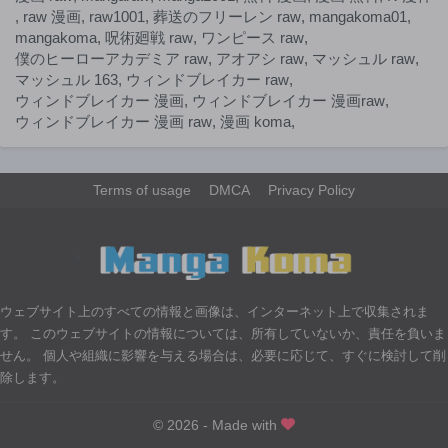
第192話
第191話
,
raw 漫画
,
raw1001
,
葬送のフリーレン raw
,
mangakoma01
,
9ヶ月前
11ヶ月前
mangakoma
,
呪術廻戦 raw
,
ワンピース raw
,
僕のヒーローアカデミア raw
,
アオアシ raw
,
マッシュル raw
,
第190話
第189話
マッシュル 163
,
ウィンドブレイカー raw
,
11ヶ月前
11ヶ月前
ウィンドブレイカー 漫画
,
ウィンドブレイカー 漫画raw
,
第188話
第187話
ウィンドブレイカー 漫画 raw
,
漫画 koma
,
1年前
1年前
第186話
第185話
1年前
1年前
Terms of usage
DMCA
Privacy Policy
第184話
第183話
1年前
1年前
>
第182話
第181話
1年前
1年前
ウェブサイト上のすべての情報と画像は、インターネット上で収集されま
第180話
第179話
す。 このウェブサイトの情報については、所有していないか、責任を負いま
1年前
1年前
せん。 個人や組織に影響を与える場合は、必要に応じて、すぐに検討して削
第178話
第177話
除します。
1年前
1年前
第176話
第175話
© 2026 - Made with
1年前
1年前