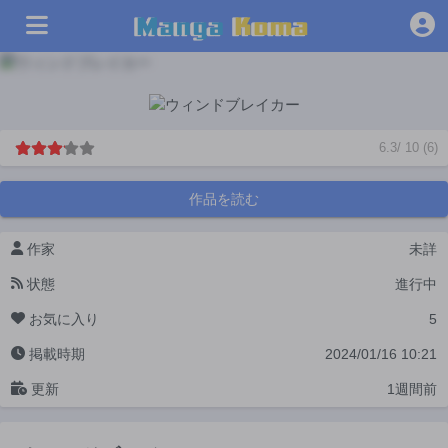
6.3
/
10
(
6
)
作品を読む
作家
未詳
状態
進行中
お気に入り
5
掲載時期
2024/01/16 10:21
更新
1週間前