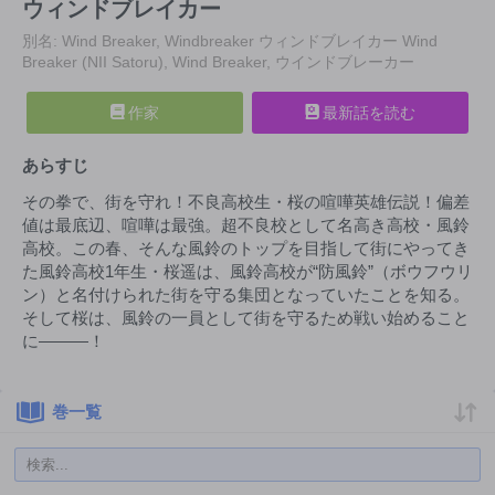
ウィンドブレイカー
別名: Wind Breaker, Windbreaker ウィンドブレイカー Wind
Breaker (NII Satoru), Wind Breaker, ウインドブレーカー
作家
最新話を読む
あらすじ
その拳で、街を守れ！不良高校生・桜の喧嘩英雄伝説！偏差
値は最底辺、喧嘩は最強。超不良校として名高き高校・風鈴
高校。この春、そんな風鈴のトップを目指して街にやってき
た風鈴高校1年生・桜遥は、風鈴高校が“防風鈴”（ボウフウリ
ン）と名付けられた街を守る集団となっていたことを知る。
そして桜は、風鈴の一員として街を守るため戦い始めること
に―――！
巻一覧