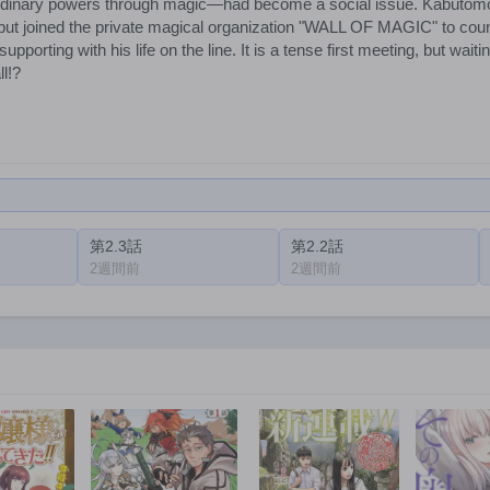
rdinary powers through magic—had become a social issue. Kabutomori 
e but joined the private magical organization "WALL OF MAGIC" to co
pporting with his life on the line. It is a tense first meeting, but waiting
ll!?
第2.3話
第2.2話
2週間前
2週間前