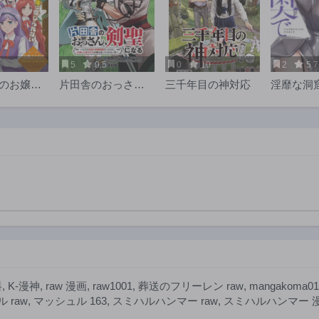
5
9.5
0
10
2
5.7
生のお嬢様
片田舎のおっさ
三千年目の神対応
淫靡な洞
てきた!!
ん、剣聖になる
奥で
料
,
K-漫神
,
raw 漫画
,
raw1001
,
葬送のフリーレン raw
,
mangakoma01
 raw
,
マッシュル 163
,
スミハルハンマー raw
,
スミハルハンマー 