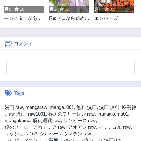
6ヶ月前
6ヶ月前
0
10
1
6.5
0
8.5
第33話
第32話
モンスターがあふ
Re:ゼロから始める
エンバーズ
6ヶ月前
7ヶ月前
れる世界になった
異世界生活 第四章
第31話
第30話
けど、頼れる猫が
聖域と強欲の魔女
7ヶ月前
8ヶ月前
いるから大丈夫で
す
コメント
第29話
第28話
8ヶ月前
8ヶ月前
第27話
第26話
8ヶ月前
9ヶ月前
第25話
第24話
9ヶ月前
9ヶ月前
Tags
第23話
第22話
10ヶ月前
10ヶ月前
漫画 raw
,
mangaraw
,
manga1001
,
無料 漫画
,
漫画 無料
,
K-漫神
第21話
第20話
,
raw 漫画
,
raw1001
,
葬送のフリーレン raw
,
mangakoma01
,
10ヶ月前
11ヶ月前
mangakoma
,
呪術廻戦 raw
,
ワンピース raw
,
僕のヒーローアカデミア raw
,
アオアシ raw
,
マッシュル raw
,
第19話
第18話
マッシュル 163
,
シルバーマウンテン raw
,
11ヶ月前
11ヶ月前
シルバーマウンテン 漫画
,
シルバーマウンテン 漫画raw
,