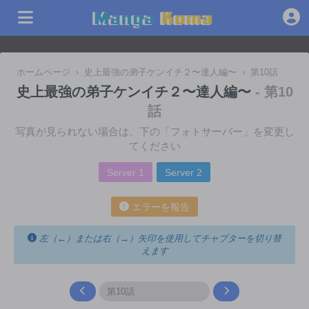
ホームページ
›
史上最強の弟子ケンイチ２〜達人編〜
›
第10話
史上最強の弟子ケンイチ２〜達人編〜
- 第10
話
写真が見られない場合は、下の「フォトサーバー」を変更し
てください
Server 1
Server 2
エラーを報告
左（←）または右（→）矢印を使用してチャプターを切り替
えます