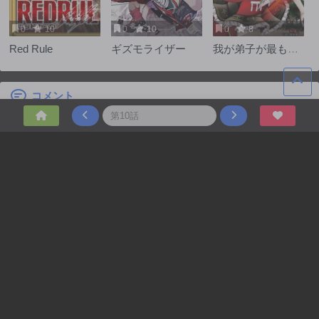
0
10
0
10
0
8
Red Rule
ギズモライザー
我が弟子が最も強
くてカワイイので
ある
コメント
Tags
漫画 raw
,
mangaraw
,
manga1001
,
無料 漫画
,
漫画 無料
,
K-漫神
,
raw 漫画
,
raw1001
,
葬送のフリーレン raw
,
mangakoma01
,
mangakoma
,
呪術廻戦 raw
,
ワンピース raw
,
僕のヒーローアカデミア raw
,
アオアシ raw
,
マッシュル raw
,
マッシュル 163
,
史上最強の弟子ケンイチ２〜達人編〜 raw
,
史上最強の弟子ケンイチ２〜達人編〜 漫画
,