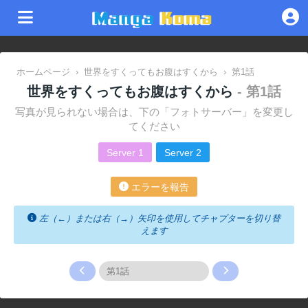
ホームページ
›
世界をすくってもお腹はすくから
›
第1話
世界をすくってもお腹はすくから
- 第1話
写真が見られない場合は、下の「フォトサーバー」を変更し
てください
Server 1
Server 2
エラーを報告
左（←）または右（→）矢印を使用してチャプターを切り替
えます