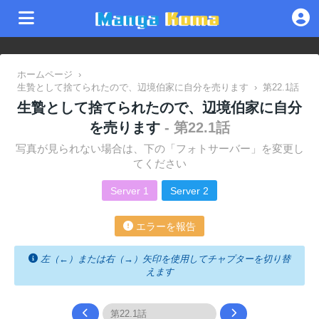
ホームページ
›
生贄として捨てられたので、辺境伯家に自分を売ります
›
第22.1話
生贄として捨てられたので、辺境伯家に自分
を売ります
- 第22.1話
写真が見られない場合は、下の「フォトサーバー」を変更し
てください
Server 1
Server 2
エラーを報告
左（←）または右（→）矢印を使用してチャプターを切り替
えます