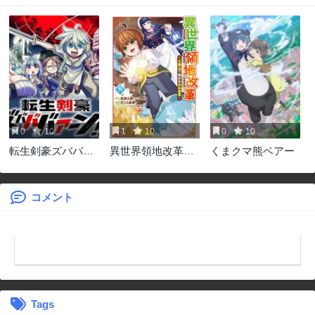
0
10
1
10
0
10
転生剣豪ズバババ
異世界領地改革～
くまクマ熊ベアー
ァーン!!
土魔法で始める公
共事業～
コメント
Tags