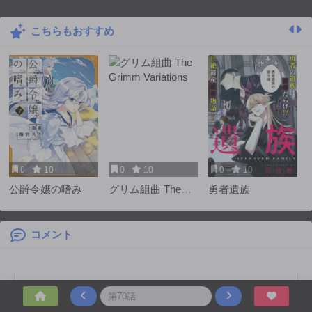
こちらもおすすめ
0
10
0
10
0
10
公爵令嬢の嗜み
グリム組曲 The
勇者遺族
Grimm Variations
コメント