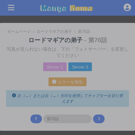
ホームページ
›
ロードマギアの弟子
›
第70話
ロードマギアの弟子
- 第70話
写真が見られない場合は、下の「フォトサーバー」を変更し
てください
Server 1
Server 2
エラーを報告
左（←）または右（→）矢印を使用してチャプターを切り替
えます