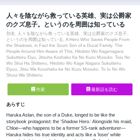
人々を陰ながら救っている英雄、実は公爵家
のクズ息子。というのを周囲は知っている
別名: 人々を陰ながら救っている英雄、実は公爵家のクズ息子。
というのを周囲は知っている, A Hero Who Saves People From
the Shadows, in Fact the Scum Son of a Ducal Family. The
People Around Him Aware of This, Hitobito Wo Kagenagara
Sukutteiru Eiyu, Jitsuha Koshaku Ka No Kuzu Musuko. Toiu No
Wo Shui Ha Shitteiru, Hitobito Wo Kage Nagara Sukutteiru
Eiyuu, Jitsu Wa Koushaku-ke No Kuzu Musuko. To Iu No Wo
Shuui Wa Shitteiru
作家
最新話を読む
あらすじ
Haruka Aslan, the son of a Duke, longed to be like the
storybook protagonist: the 'Shadow Hero.' Alongside his maid,
Chloe—who happens to be a former SS-rank adventurer—
Haruka hides his true identity and acts like a 'loser' while