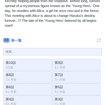
secretly helping people from the shadows. Before long, rumors
spread of a mysterious figure known as the 'Young Hero.' One
day, he reunites with Alice, a girl he once rescued in the forest.
This meeting with Alice is about to change Haruka's destiny
forever...!? The tale of the 'Young Hero' beloved by all begins
now!!
巻一覧
第10話
第9話
1日前
1ヶ月前
第8話
第7話
2ヶ月前
3ヶ月前
第6話
第5話
4ヶ月前
5ヶ月前
第4話
第3話
6ヶ月前
7ヶ月前