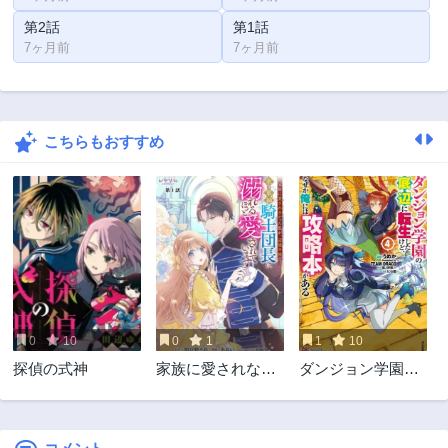
第2話
第1話
7ヶ月前
7ヶ月前
こちらもおすすめ
0
10
0
1
1
10
探偵の式神
家族に愛されなか
ダンジョン学園の
った私が、辺境の
底辺に転生したけ
地で氷の軍神騎士
ど、なぜか俺には
団長に溺れるほど
攻略本がある