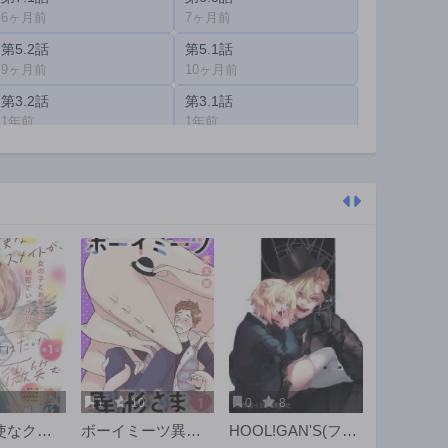
6ヶ月前
7ヶ月前
第5.2話
第5.1話
9ヶ月前
10ヶ月前
第3.2話
第3.1話
1年前
1年前
第1話
1年前
1
10
0
8
使なクラ
ボーイミーツ異形
HOOL!GAN'S(フー