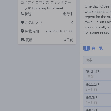
コメディ
ロマンス
ファンタジー
One day, Queen A
ドラマ
Updating
Futabanet
weaknesses and d
状態
進行中
repent for the s
town— “But I al
お気に入り
0
was originally s
掲載時期
2025/06/10 03:00
for some reaso
更新
4日前
巻一覧
第13.1話
4日前
第11.1話
2ヶ月前
第9.3話
4ヶ月前
第8.1話