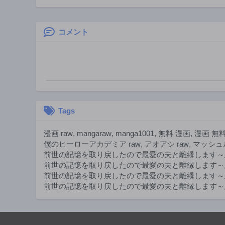
帳～お友達いっぱ
将軍と離婚したい!
いつくりましゅ!～
いきなり帰ってき
THE COMIC
て溺愛なんて信じ
ません。
コメント
Tags
漫画 raw
,
mangaraw
,
manga1001
,
無料 漫画
,
漫画 無
僕のヒーローアカデミア raw
,
アオアシ raw
,
マッシュル
前世の記憶を取り戻したので最愛の夫と離縁します～
前世の記憶を取り戻したので最愛の夫と離縁します～
前世の記憶を取り戻したので最愛の夫と離縁します～
前世の記憶を取り戻したので最愛の夫と離縁します～悪