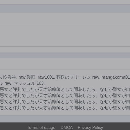
すので放っておい
スメイト
てください!
だけいた
笑む
料
,
K-漫神
,
raw 漫画
,
raw1001
,
葬送のフリーレン raw
,
mangakoma01
 raw
,
マッシュル 163
,
悪女と評判でしたが天才治癒師として開花したら、なぜか聖女が自爆
悪女と評判でしたが天才治癒師として開花したら、なぜか聖女が自
悪女と評判でしたが天才治癒師として開花したら、なぜか聖女が自爆
女と評判でしたが天才治癒師として開花したら、なぜか聖女が自爆し
Terms of usage
DMCA
Privacy Policy