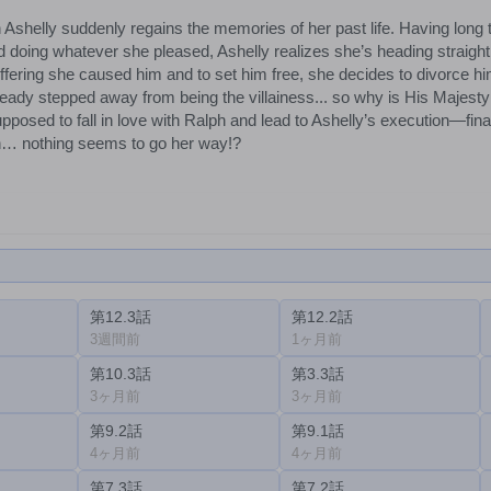
shelly suddenly regains the memories of her past life. Having long 
oing whatever she pleased, Ashelly realizes she’s heading straight f
uffering she caused him and to set him free, she decides to divorce him
ready stepped away from being the villainess... so why is His Majes
upposed to fall in love with Ralph and lead to Ashelly’s execution—fi
n… nothing seems to go her way!?
第12.3話
第12.2話
3週間前
1ヶ月前
第10.3話
第3.3話
3ヶ月前
3ヶ月前
第9.2話
第9.1話
4ヶ月前
4ヶ月前
第7.3話
第7.2話