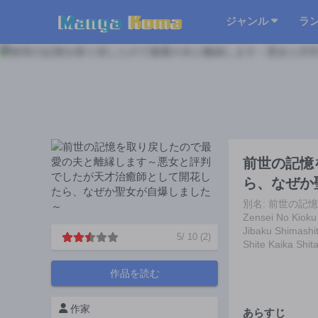
ジャンル
ラ
前世の記憶
ら、なぜか
別名: 前世の
Zensei No Kioku
Jibaku Shimashi
5
/
10
(
2
)
Shite Kaika Shit
作品を読む
作家
あらすじ