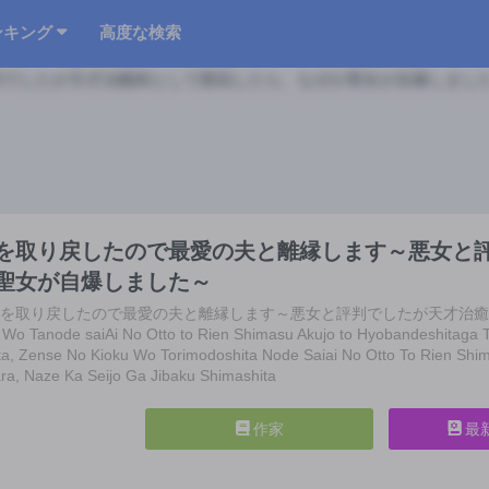
ンキング
高度な検索
を取り戻したので最愛の夫と離縁します～悪女と
聖女が自爆しました～
記憶を取り戻したので最愛の夫と離縁します～悪女と評判でしたが天才治
 Wo Tanode saiAi No Otto to Rien Shimasu Akujo to Hyobandeshitaga Te
ta, Zense No Kioku Wo Torimodoshita Node Saiai No Otto To Rien Shim
ara, Naze Ka Seijo Ga Jibaku Shimashita
作家
最