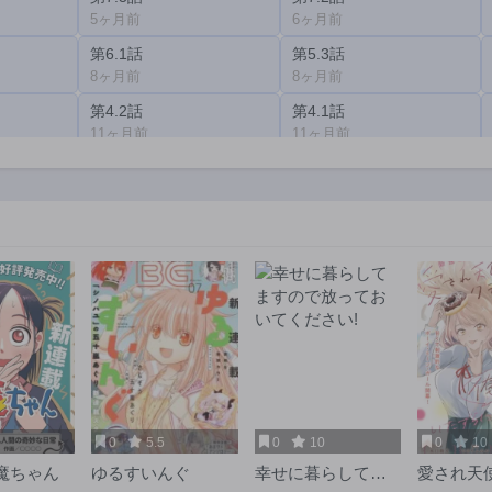
5ヶ月前
6ヶ月前
第6.1話
第5.3話
8ヶ月前
8ヶ月前
第4.2話
第4.1話
11ヶ月前
11ヶ月前
第2.2話
第2.1話
1年前
1年前
0
5.5
0
10
0
10
魔ちゃん
ゆるすいんぐ
幸せに暮らしてま
愛され天