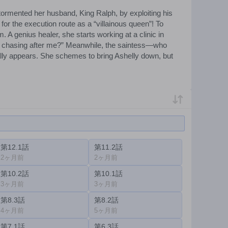
tormented her husband, King Ralph, by exploiting his
or the execution route as a “villainous queen”! To
. A genius healer, she starts working at a clinic in
ty chasing after me?” Meanwhile, the saintess—who
nally appears. She schemes to bring Ashelly down, but
第12.1話
第11.2話
2ヶ月前
2ヶ月前
第10.2話
第10.1話
3ヶ月前
3ヶ月前
第8.3話
第8.2話
4ヶ月前
5ヶ月前
第7.1話
第6.3話