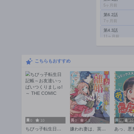
5ヶ月前
第6.2話
7ヶ月前
第4.3話
11ヶ月前
第2.3話
1年前
こちらもおすすめ
0
10
0
4.3
0
10
ちびっ子転生日記
嫌われ妻は、英雄
あっ、悪