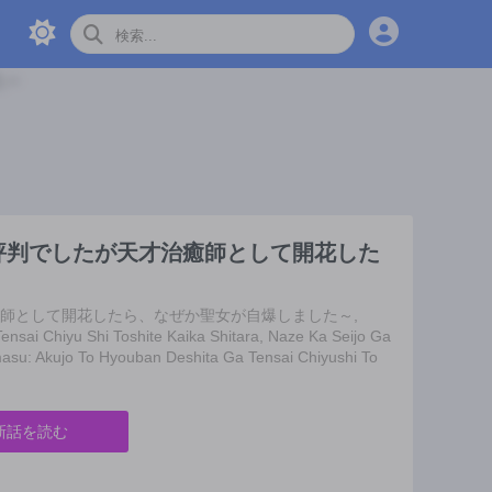
評判でしたが天才治癒師として開花した
癒師として開花したら、なぜか聖女が自爆しました～,
nsai Chiyu Shi Toshite Kaika Shitara, Naze Ka Seijo Ga
asu: Akujo To Hyouban Deshita Ga Tensai Chiyushi To
新話を読む