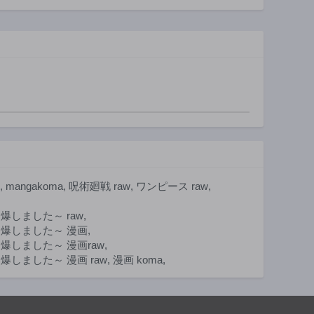
が、俺に
さま
リガンズ)
ずらに微
,
mangakoma
,
呪術廻戦 raw
,
ワンピース raw
,
しました～ raw
,
爆しました～ 漫画
,
しました～ 漫画raw
,
ました～ 漫画 raw
,
漫画 koma
,