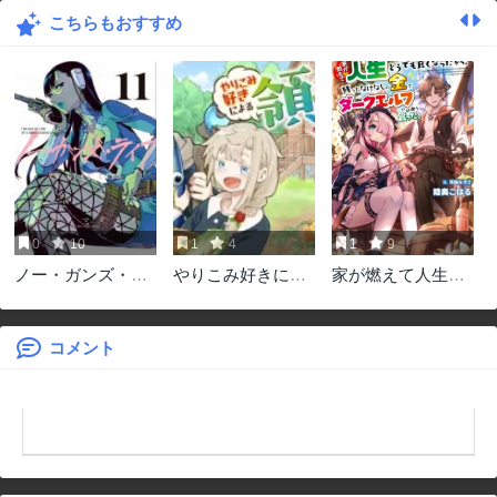
こちらもおすすめ
0
10
1
4
1
9
ノー・ガンズ・ラ
やりこみ好きによ
家が燃えて人生ど
イフ
る領地経営～俺だ
うでも良くなった
け見える『開拓
から、残ったなけ
度』を上げて最強
なしの金でダーク
コメント
領地に～
エルフの奴隷を買
った。