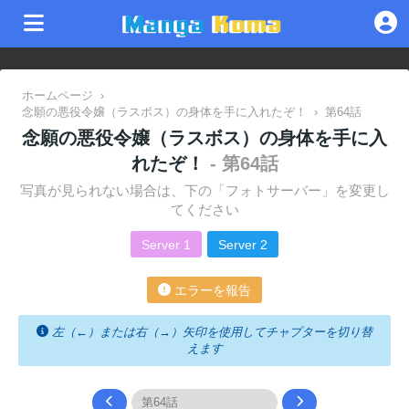
ホームページ
›
念願の悪役令嬢（ラスボス）の身体を手に入れたぞ！
›
第64話
念願の悪役令嬢（ラスボス）の身体を手に入
れたぞ！
- 第64話
写真が見られない場合は、下の「フォトサーバー」を変更し
てください
Server 1
Server 2
エラーを報告
左（←）または右（→）矢印を使用してチャプターを切り替
えます