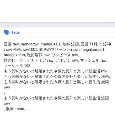
べたらチートスキ
第18.2話
第18話
ルを手に入れてし
まった
3ヶ月前
3ヶ月前
第17.2話
第17.1話
3ヶ月前
3ヶ月前
Tags
第16.2話
第16.1話
3ヶ月前
3ヶ月前
漫画 raw
,
mangaraw
,
manga1001
,
無料 漫画
,
漫画 無料
,
K-漫神
第15.2話
第15.1話
,
raw 漫画
,
raw1001
,
葬送のフリーレン raw
,
mangakoma01
,
3ヶ月前
3ヶ月前
mangakoma
,
呪術廻戦 raw
,
ワンピース raw
,
僕のヒーローアカデミア raw
,
アオアシ raw
,
マッシュル raw
,
第14.2話
第14.1話
マッシュル 163
,
3ヶ月前
3ヶ月前
もう興味がないと離婚された令嬢の意外と楽しい新生活 raw
,
第13.3話
第13.2話
もう興味がないと離婚された令嬢の意外と楽しい新生活 漫画
,
3ヶ月前
3ヶ月前
もう興味がないと離婚された令嬢の意外と楽しい新生活 漫画
raw
第12.2話
第11.5話
,
3ヶ月前
3ヶ月前
もう興味がないと離婚された令嬢の意外と楽しい新生活 漫画
第10.5話
第13.1話
raw
3ヶ月前
2年前
,
漫画 koma
,
第12.1話
第11話