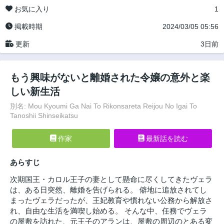
お気に入り
1
掲載時期
2024/03/05 05:56
更新
3日前
もう興味がないと離婚された令嬢の意外と楽
しい新生活
別名: Mou Kyoumi Ga Nai To Rikonsareta Reijou No Igai To
Tanoshii Shinseikatsu
作家
最新話を読む
あらすじ
次期国王・カロル王子の妻として懸命に尽くしてきたヴェラ
は、ある日突然、離婚を告げられる。 僻地に追放されてし
まったヴェラだったが、王妃教育や慣れない公務から解放さ
れ、自由な生活を満喫し始める。 そんな中、任務でヴェラ
の屋敷を訪れた、元王子のアランは、屋敷の周辺のとある変