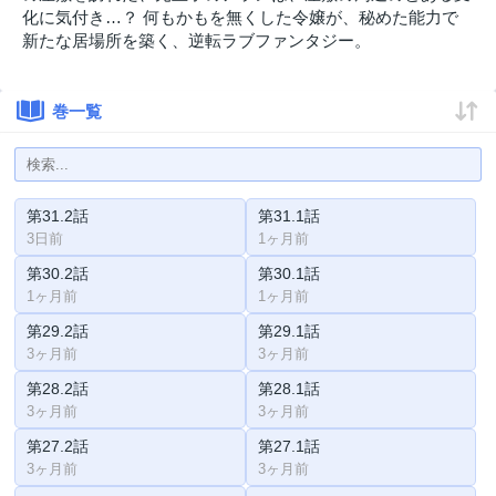
化に気付き…？ 何もかもを無くした令嬢が、秘めた能力で
新たな居場所を築く、逆転ラブファンタジー。
巻一覧
第31.2話
第31.1話
3日前
1ヶ月前
第30.2話
第30.1話
1ヶ月前
1ヶ月前
第29.2話
第29.1話
3ヶ月前
3ヶ月前
第28.2話
第28.1話
3ヶ月前
3ヶ月前
第27.2話
第27.1話
3ヶ月前
3ヶ月前