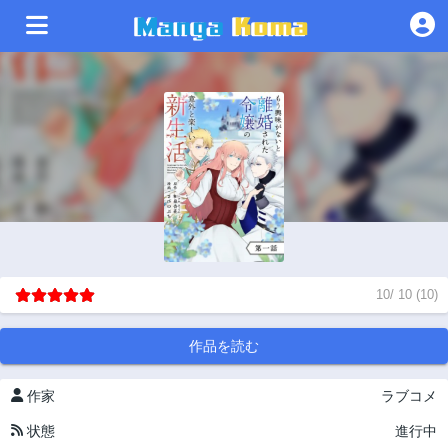
10
/
10
(
10
)
作品を読む
作家
ラブコメ
状態
進行中