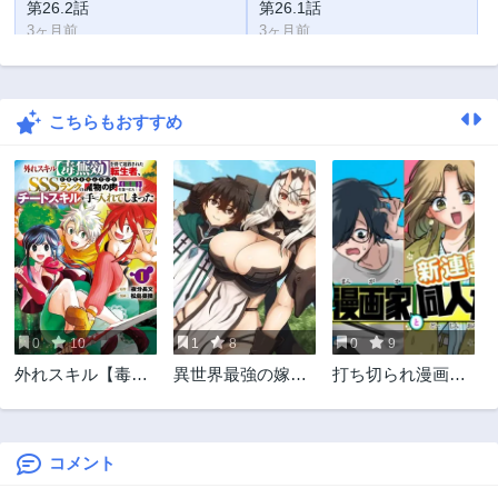
第26.2話
第26.1話
3ヶ月前
3ヶ月前
第25.2話
第25.1話
3ヶ月前
3ヶ月前
こちらもおすすめ
第24.2話
第24.1話
3ヶ月前
3ヶ月前
第23.3話
第23.2話
3ヶ月前
3ヶ月前
第23.1話
第22.3話
3ヶ月前
3ヶ月前
第22.2話
第22.1話
3ヶ月前
3ヶ月前
0
10
1
8
0
9
第21.2話
第21.1話
外れスキル【毒無
異世界最強の嫁で
打ち切られ漫画家
3ヶ月前
3ヶ月前
効】を得て追放さ
すが、夜の戦いは
と同人女
第20.2話
第20.1話
れた転生者、たま
俺の方が強いよう
3ヶ月前
3ヶ月前
たま死んでいた
です～知略を活か
SSSランクの魔物
して成り上がるハ
コメント
第19.2話
第19話
の肉（猛毒）を食
ーレム戦記～
3ヶ月前
3ヶ月前