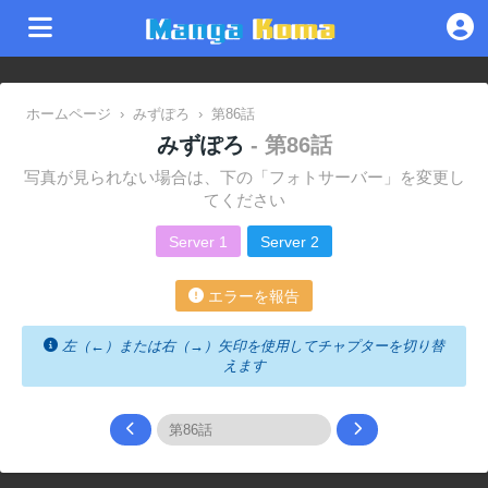
ホームページ
›
みずぽろ
›
第86話
みずぽろ
- 第86話
写真が見られない場合は、下の「フォトサーバー」を変更し
てください
Server 1
Server 2
エラーを報告
左（←）または右（→）矢印を使用してチャプターを切り替
えます