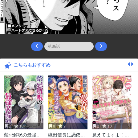
こちらもおすすめ
1
10
0
9
2
10
禁忌解呪の最強装
織田信長に憑依さ
見えてますよ！