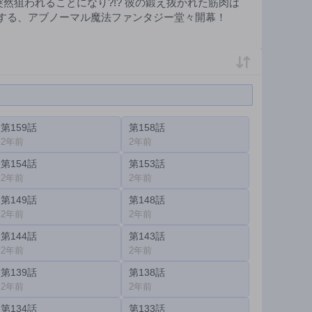
然狙われることになり?!? 彼の鍛え抜かれた筋肉は
砕する、アブノーマル魔法ファンタジー堂々開幕！
第159話
第158話
2年前
2年前
第154話
第153話
2年前
2年前
第149話
第148話
2年前
2年前
第144話
第143話
2年前
2年前
第139話
第138話
2年前
2年前
第134話
第133話