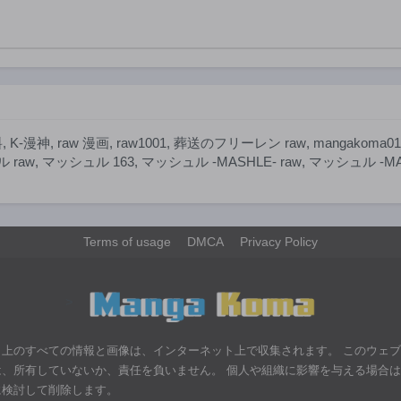
第91話
第90話
2年前
2年前
第86話
第85話
2年前
2年前
第81話
第80話
2年前
2年前
料
,
K-漫神
,
raw 漫画
,
raw1001
,
葬送のフリーレン raw
,
mangakoma01
第76話
第75話
 raw
,
マッシュル 163
,
マッシュル -MASHLE- raw
,
マッシュル -MA
2年前
2年前
第71話
第70話
2年前
2年前
Terms of usage
DMCA
Privacy Policy
第66話
第65話
2年前
2年前
第61話
第60話
>
2年前
2年前
第56話
第55話
ト上のすべての情報と画像は、インターネット上で収集されます。 このウェ
2年前
2年前
は、所有していないか、責任を負いません。 個人や組織に影響を与える場合
第51話
第50話
に検討して削除します。