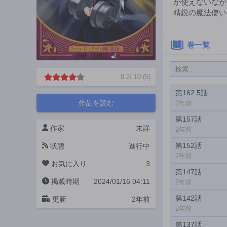
が使えないなが
精鋭の魔法使い
巻一覧
8.2
/
10
(
5
)
第162.5話
作品を読む
2年前
第157話
作家
未詳
2年前
第152話
状態
進行中
2年前
お気に入り
3
第147話
掲載時期
2024/01/16 04:11
2年前
第142話
更新
2年前
2年前
第137話