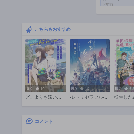
2年前
第132話
2年前
こちらもおすすめ
第127話
2年前
第122話
2年前
第117話
2年前
第112話
2年前
0
10
0
10
2
6.
第107話
どこよりも遠い場
-レ・ミゼラブル-ル
転生した
2年前
所にいる君へ
ールブルーの友ら
は復讐を
第102話
へ
THE CO
2年前
コメント
第97話
2年前