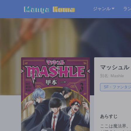
ジャンル
ラ
マッシュル -
別名: Mashle
SF・ファンタ
あらすじ
ここは魔法界。