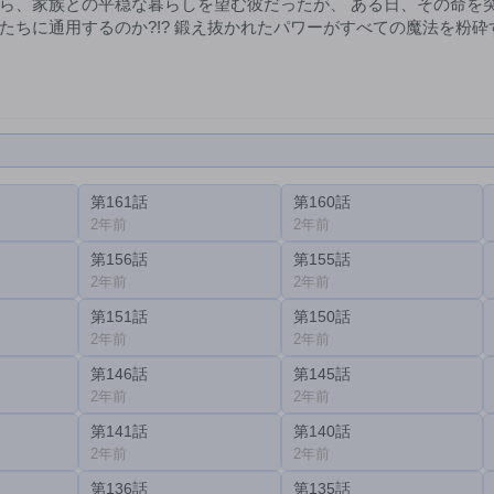
ら、家族との平穏な暮らしを望む彼だったが、 ある日、その命を突
たちに通用するのか?!? 鍛え抜かれたパワーがすべての魔法を粉
第161話
第160話
2年前
2年前
第156話
第155話
2年前
2年前
第151話
第150話
2年前
2年前
第146話
第145話
2年前
2年前
第141話
第140話
2年前
2年前
第136話
第135話