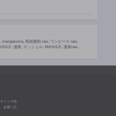
第89話
第88話
んびりご飯を作る
2年前
2年前
ことにしました
第84話
第83話
2年前
2年前
第79話
第78話
2年前
2年前
,
mangakoma
,
呪術廻戦 raw
,
ワンピース raw
,
第74話
第73話
SHLE- 漫画
,
マッシュル -MASHLE- 漫画raw
,
2年前
2年前
第69話
第68話
2年前
2年前
第64話
第63話
2年前
2年前
第59話
第58話
2年前
2年前
第54話
第53話
ブサイトの情
2年前
2年前
は、必要に応
第49話
第48話