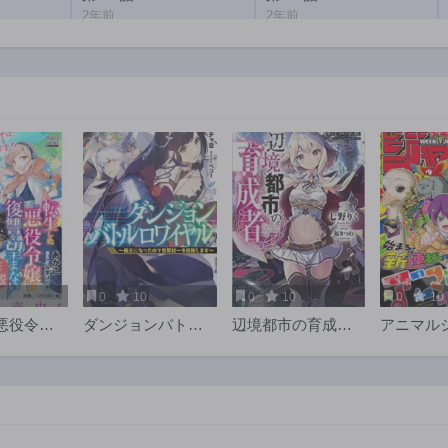
2年前
2年前
第131話
第130話
2年前
2年前
第126話
第125話
2年前
2年前
第121話
第120話
2年前
2年前
第116話
第115話
2年前
2年前
第111話
第110話
2年前
2年前
3
0
10
0
10
0
10
第106話
第105話
悪役令嬢
ダンジョンバトル
辺境都市の育成者
アニマル
2年前
2年前
望まない
ロワイヤル〜魔王
始まりの雷姫
第101話
第100話
MIC
になったので世界
2年前
2年前
統一を目指しま
す〜
第96話
第95話
2年前
2年前