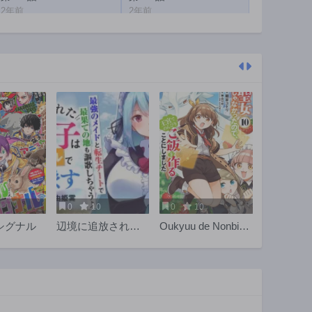
2年前
2年前
第129話
第128話
2年前
2年前
第124話
第123話
2年前
2年前
第119話
第118話
2年前
2年前
第114話
第113話
2年前
2年前
第109話
第108話
2年前
2年前
0
10
0
10
第104話
第103話
シグナル
辺境に追放された
Oukyuu de Nonbiri
2年前
2年前
第5王子は【幸運】
Gohan wo Tsukuru
第99話
第98話
スキルでさくさく
Koto ni Shimashita
2年前
2年前
生き延びます
反正不是聖女在王
宮裏悠閒地做飯好
第94話
第93話
了 聖女じゃなかっ
2年前
2年前
たので、王宮での