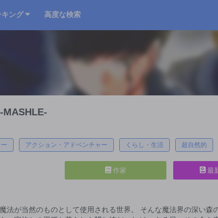
ンキング
高度な検索
MASHLE-
ジー
アクション・アドベンチャー
くらし・生活
超自然的
作家
最
魔法が当然のものとして使用される世界。 そんな魔法界の深い森