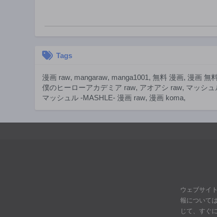
第92話
2年前
第87話
2年前
Tags
第82話
2年前
漫画 raw
,
mangaraw
,
manga1001
,
無料 漫画
,
漫画 無
第77話
僕のヒーローアカデミア raw
,
アオアシ raw
,
マッシュル
2年前
マッシュル -MASHLE- 漫画 raw
,
漫画 koma
,
第72話
2年前
第67話
2年前
第62話
2年前
第57話
ウェブサイ
2年前
報について
第52話
じて、すぐ