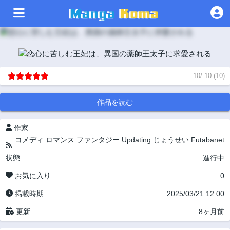
10
/
10
(
10
)
作品を読む
作家
コメディ
ロマンス
ファンタジー
Updating
じょうせい
Futabanet
状態
進行中
お気に入り
0
掲載時期
2025/03/21 12:00
更新
8ヶ月前