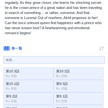
regularly. As they grow closer, she learns his shocking secret:
he is the crown prince of a great nation and has been traveling
in search of something… or rather, someone. And that
someone is Luzeria! Out of nowhere, Akhil proposes to her!
Can the once unloved queen find happiness with a prince who
has never known love? A heartwarming and emotional
romance begins!
巻一覧
第10.3話
第10.2話
8ヶ月前
8ヶ月前
第10.1話
第9.3話
8ヶ月前
9ヶ月前
第9.2話
第9.1話
9ヶ月前
9ヶ月前