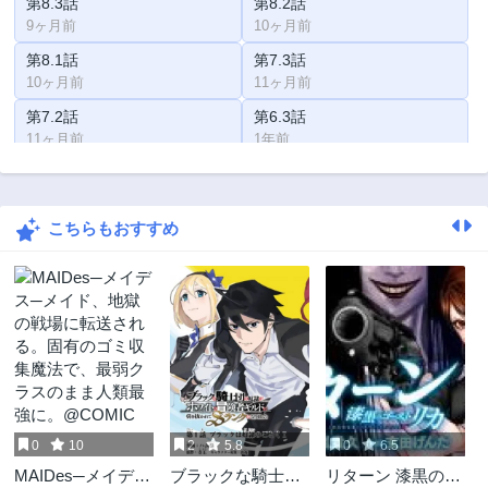
第8.3話
第8.2話
9ヶ月前
10ヶ月前
第8.1話
第7.3話
10ヶ月前
11ヶ月前
第7.2話
第6.3話
11ヶ月前
1年前
第6.2話
第6.1話
1年前
1年前
こちらもおすすめ
第5.3話
第5.2話
1年前
1年前
第5.1話
第4.3話
1年前
1年前
第4.2話
第4.1話
1年前
1年前
第3.3話
第3.2話
1年前
1年前
0
10
2
5.8
0
6.5
第3.1話
第2.3話
MAIDes─メイデス
ブラックな騎士団
リターン 漆黒のゴ
1年前
1年前