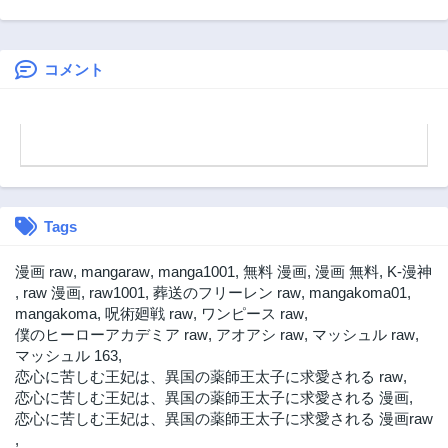
─メイド、地獄の
の奴隷がホワイト
ースト リカ
第2.2話
第2.1話
戦場に転送され
な冒険者ギルドに
1年前
1年前
る。固有のゴミ収
引き抜かれてSラ
集魔法で、最弱ク
ンクになりました
コメント
第1話
ラスのまま人類最
1年前
強に。@COMIC
Tags
漫画 raw
,
mangaraw
,
manga1001
,
無料 漫画
,
漫画 無料
,
K-漫神
,
raw 漫画
,
raw1001
,
葬送のフリーレン raw
,
mangakoma01
,
mangakoma
,
呪術廻戦 raw
,
ワンピース raw
,
僕のヒーローアカデミア raw
,
アオアシ raw
,
マッシュル raw
,
マッシュル 163
,
恋心に苦しむ王妃は、異国の薬師王太子に求愛される raw
,
恋心に苦しむ王妃は、異国の薬師王太子に求愛される 漫画
,
恋心に苦しむ王妃は、異国の薬師王太子に求愛される 漫画raw
,