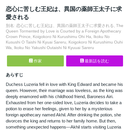
恋心に苦しむ王妃は、異国の薬師王太子に求
愛される
別名: 恋心に苦しむ王妃は、異国の薬師王太子に求愛される, The
Queen Tormented by Love is Courted by a Foreign Apothecary
Crown Prince, Koigokoro Ni Kurushimu Ohi Ha, Ikoku No
Kusushi O Taishi Ni Kyuai Sareru, Koigokoro Ni Kurushimu Ouhi
Wa, Ikoku No Yakushi Outaishi Ni Kyuuai Sareru
作家
最新話を読む
あらすじ
Duchess Luzeria fell in love with King Edward and became his
queen. However, their marriage was loveless, as the king was
deeply enamored with his childhood friend, Baroness Airi.
Exhausted from her one-sided love, Luzeria decides to take a
potion to erase her feelings, given to her by a mysterious
foreign apothecary named Akhil. After drinking the potion, she
divorces the king and returns to her family home. But then,
something unexpected happens—Akhil starts visiting Luzeria