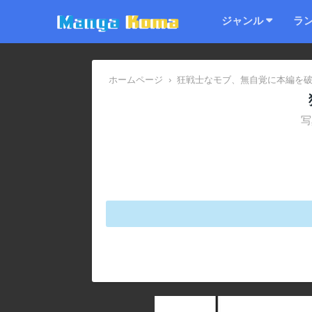
ジャンル
ラ
ホームページ
›
狂戦士なモブ、無自覚に本編を
写