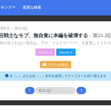
ンキング
高度な検索
破壊する
›
第23.2話
狂戦士なモブ、無自覚に本編を破壊する
- 第23.2
真が見られない場合は、下の「フォトサーバー」を変更してくだ
Server 1
Server 2
エラーを報告
左（←）または右（→）矢印を使用してチャプターを切り替えます