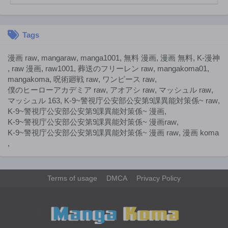
第38話
第37話
7ヶ月前
7ヶ月前
Tags
第36話
第35話
8ヶ月前
8ヶ月前
漫画 raw
,
mangaraw
,
manga1001
,
無料 漫画
,
漫画 無料
,
K-漫神
第34話
第33話
,
raw 漫画
,
raw1001
,
葬送のフリーレン raw
,
mangakoma01
,
8ヶ月前
8ヶ月前
mangakoma
,
呪術廻戦 raw
,
ワンピース raw
,
僕のヒーローアカデミア raw
,
アオアシ raw
,
マッシュル raw
,
第32話
第31話
マッシュル 163
,
K-9~警視庁公安部公安第9課異能対策係~ raw
,
9ヶ月前
9ヶ月前
K-9~警視庁公安部公安第9課異能対策係~ 漫画
,
第30話
第29話
K-9~警視庁公安部公安第9課異能対策係~ 漫画raw
,
9ヶ月前
9ヶ月前
K-9~警視庁公安部公安第9課異能対策係~ 漫画 raw
,
漫画 koma
,
第28話
第27話
9ヶ月前
10ヶ月前
第26話
第25話
Terms of usage
DMCA
Privacy Policy
10ヶ月前
10ヶ月前
第24話
第23話
10ヶ月前
11ヶ月前
>
第22話
第21話