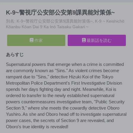
K-9~警視庁公安部公安第9課異能対策係~
別名: K-9~警視庁公安部公安第9課異能対策係~, K-9 ~ Keishichō
Kōanbu Kōan Dai 9 Ka Inō Taisaku Gakari ~
作家
最新話を読む
あらすじ
Supernatural powers that emerge when a crime is committed
are commonly known as "Sins." As violent crimes become
rampant due to "Sins," detective Hizuki Koi of the Tokyo
Metropolitan Police Department's First Investigative Division
spends her days fighting day and night. Meanwhile, Koi is
ordered to transfer to the newly established supernatural
powers countermeasures investigative team, "Public Security
Section 9," where she meets the cowardly detective Oboro
Yushiro. As she and Oboro head off to investigate supernatural
power cases, the secrets of Section 9 are revealed, and
Oboro's true identity is revealed!