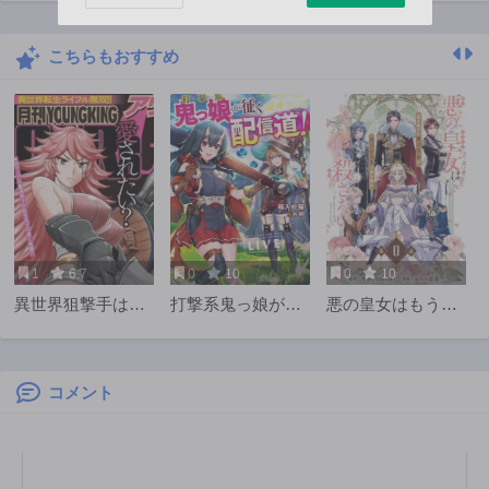
第53話
第20話
3ヶ月前
3ヶ月前
こちらもおすすめ
第19話
第18話
3ヶ月前
3ヶ月前
第52話
第51話
3ヶ月前
4ヶ月前
第50話
第49話
4ヶ月前
4ヶ月前
第48話
第47話
4ヶ月前
5ヶ月前
1
6.7
0
10
0
10
第46話
第45話
異世界狙撃手は女
打撃系鬼っ娘が征
悪の皇女はもう誰
5ヶ月前
5ヶ月前
戦士のモフモフ愛
く配信道！＠ＣＯ
も殺さない
第44話
第43話
玩動物
ＭＩＣ
5ヶ月前
6ヶ月前
コメント
第42話
第41話
6ヶ月前
6ヶ月前
第40話
第39話
6ヶ月前
7ヶ月前