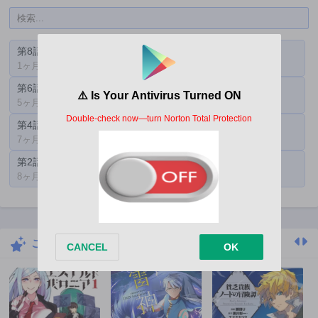
第8話
第7話
1ヶ月前
1ヶ月前
第6話
第5話
5ヶ月前
6ヶ月前
第4話
第3話
7ヶ月前
7ヶ月前
第2話
第1話
8ヶ月前
8ヶ月前
こちらもおすすめ