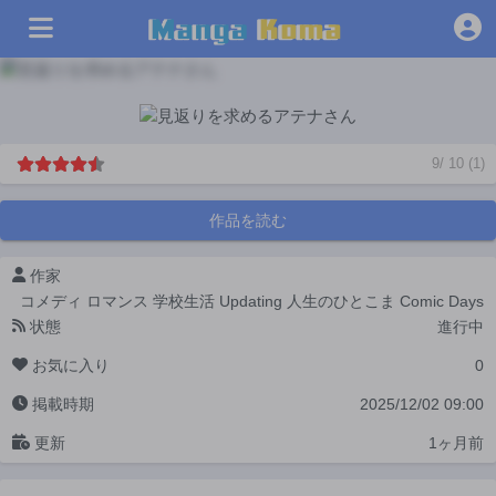
9
/
10
(
1
)
作品を読む
作家
コメディ
ロマンス
学校生活
Updating
人生のひとこま
Comic Days
状態
進行中
お気に入り
0
掲載時期
2025/12/02 09:00
更新
1ヶ月前