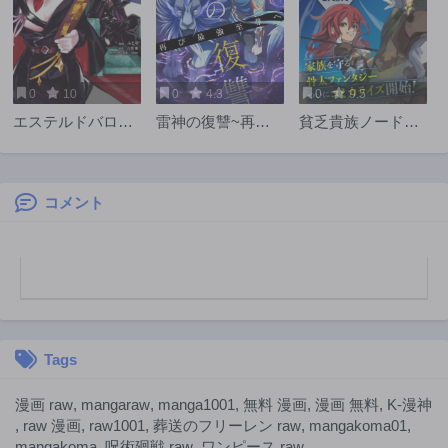
0
10
0
4.3
0
9.5
エステルドバロニ
雷神の復讐~再び
貧乏貴族ノードの
ア
最強至尊へ
冒険譚
コメント
Tags
漫画 raw
,
mangaraw
,
manga1001
,
無料 漫画
,
漫画 無料
,
K-漫神
,
raw 漫画
,
raw1001
,
葬送のフリーレン raw
,
mangakoma01
,
mangakoma
,
呪術廻戦 raw
,
ワンピース raw
,