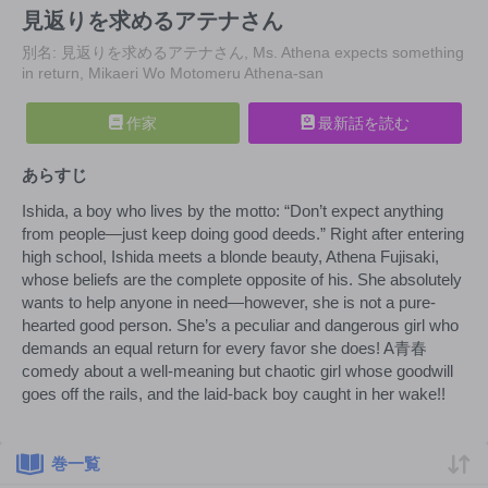
見返りを求めるアテナさん
別名: 見返りを求めるアテナさん, Ms. Athena expects something
in return, Mikaeri Wo Motomeru Athena-san
作家
最新話を読む
あらすじ
Ishida, a boy who lives by the motto: “Don’t expect anything
from people—just keep doing good deeds.” Right after entering
high school, Ishida meets a blonde beauty, Athena Fujisaki,
whose beliefs are the complete opposite of his. She absolutely
wants to help anyone in need—however, she is not a pure-
hearted good person. She’s a peculiar and dangerous girl who
demands an equal return for every favor she does! A青春
comedy about a well-meaning but chaotic girl whose goodwill
goes off the rails, and the laid-back boy caught in her wake!!
巻一覧