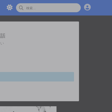
1話
さい