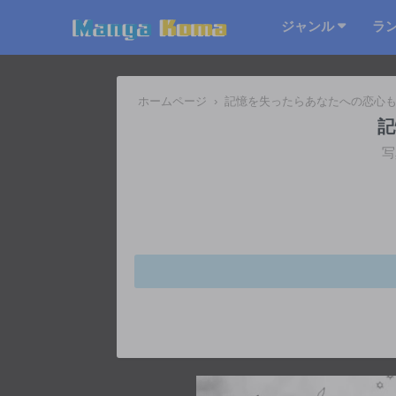
ジャンル
ラ
ホームページ
›
記憶を失ったらあなたへの恋心
記
写