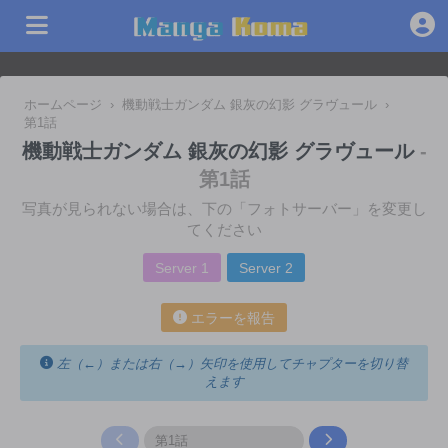
ホームページ
›
機動戦士ガンダム 銀灰の幻影 グラヴュール
›
第1話
機動戦士ガンダム 銀灰の幻影 グラヴュール
-
第1話
写真が見られない場合は、下の「フォトサーバー」を変更し
てください
Server 1
Server 2
エラーを報告
左（←）または右（→）矢印を使用してチャプターを切り替
えます