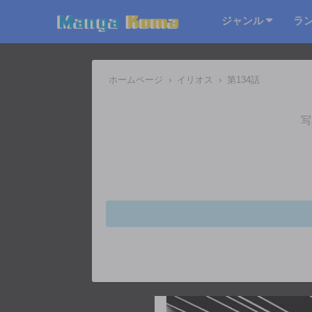
ジャンル
ラ
ホームページ
›
イリオス
›
第134話
写