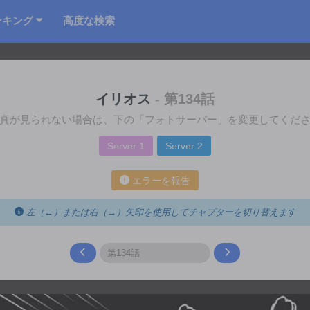
ンキング
高度な検索
イリオス
- 第134話
真が見られない場合は、下の「フォトサーバー」を変更してくだ
Server 1
Server 2
エラーを報告
左（←）または右（→）矢印を使用してチャプターを切り替えます