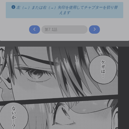
左（←）または右（→）矢印を使用してチャプターを切り替
えます