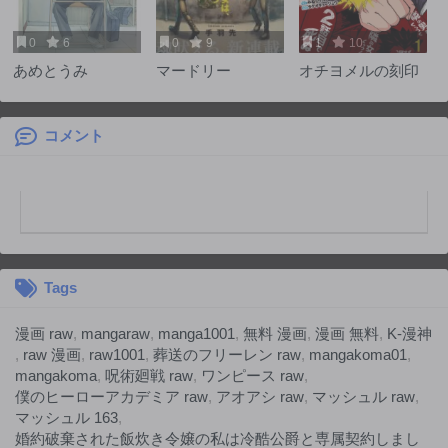
0
6
0
9
1
10
あめとうみ
マードリー
オチヨメルの刻印
コメント
Tags
漫画 raw
,
mangaraw
,
manga1001
,
無料 漫画
,
漫画 無料
,
K-漫神
,
raw 漫画
,
raw1001
,
葬送のフリーレン raw
,
mangakoma01
,
mangakoma
,
呪術廻戦 raw
,
ワンピース raw
,
僕のヒーローアカデミア raw
,
アオアシ raw
,
マッシュル raw
,
マッシュル 163
,
婚約破棄された飯炊き令嬢の私は冷酷公爵と専属契約しまし