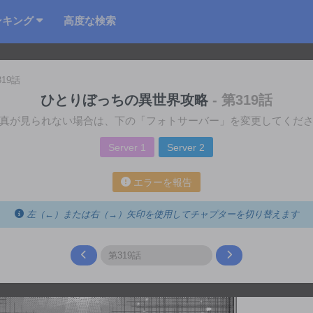
ンキング
高度な検索
319話
ひとりぼっちの異世界攻略
- 第319話
真が見られない場合は、下の「フォトサーバー」を変更してくだ
Server 1
Server 2
エラーを報告
左（←）または右（→）矢印を使用してチャプターを切り替えます