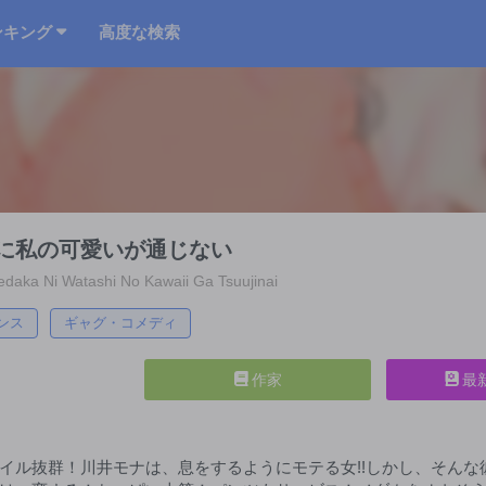
ンキング
高度な検索
に私の可愛いが通じない
aka Ni Watashi No Kawaii Ga Tsuujinai
ンス
ギャグ・コメディ
作家
最
イル抜群！川井モナは、息をするようにモテる女!!しかし、そん