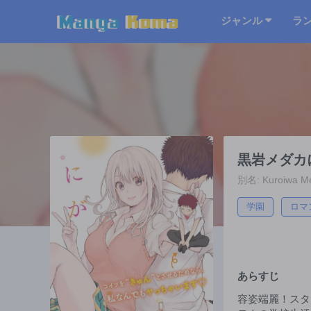
ジャンル
ラ
黒岩メダカ
別名: Kuroiwa Med
学園
ロマ
あらすじ
容姿端麗！スタ