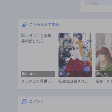
2ヶ月前
第202話
2ヶ月前
こちらもおすすめ
第197話
2ヶ月前
第192話
2ヶ月前
第187話
1年前
第182話
1年前
0
10
0
10
0
10
第177話
クラスごと異世界
転生先は殺される
余命一年
1年前
転移したら
はずのモブ令嬢で
の令嬢は
第172話
した～見知らぬ公
と噂され
1年前
爵様との婚約は想
溺愛され
定外です～
本音は甘
コメント
第167話
@COMIC
す〜
1年前