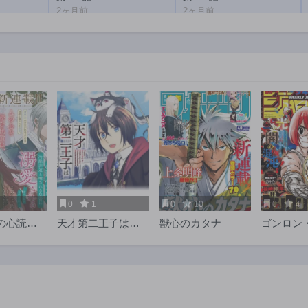
2ヶ月前
2ヶ月前
第201話
第200話
2ヶ月前
2ヶ月前
第196話
第195話
2ヶ月前
2ヶ月前
第191話
第190話
2ヶ月前
2ヶ月前
第186話
第185話
1年前
1年前
第181話
第180話
1年前
1年前
0
1
0
10
0
4
第176話
第175話
の心読み
天才第二王子は引
獣心のカタナ
ゴンロン
1年前
1年前
冷酷非道
きこもりたい 【穀
第171話
第170話
る皇帝に
潰士】の無自覚無
1年前
1年前
る〜彼の
双
すぎま
第166話
第165話
1年前
1年前