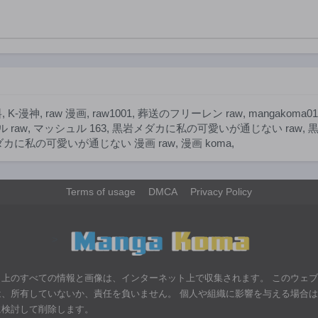
第161話
第160話
1年前
1年前
第156話
第155話
1年前
1年前
第151話
第150話
1年前
1年前
料
,
K-漫神
,
raw 漫画
,
raw1001
,
葬送のフリーレン raw
,
mangakoma01
第146話
第145話
 raw
,
マッシュル 163
,
黒岩メダカに私の可愛いが通じない raw
,
1年前
1年前
カに私の可愛いが通じない 漫画 raw
,
漫画 koma
,
第141話
第140話
1年前
1年前
Terms of usage
DMCA
Privacy Policy
第136話
第135話
1年前
1年前
第131話
第130話
>
1年前
1年前
第126話
第125話
ト上のすべての情報と画像は、インターネット上で収集されます。 このウェ
1年前
1年前
は、所有していないか、責任を負いません。 個人や組織に影響を与える場合
第121話
第120話
に検討して削除します。