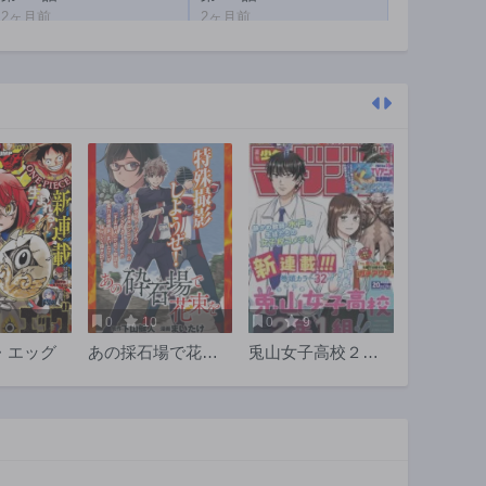
2ヶ月前
2ヶ月前
第199話
第198話
2ヶ月前
2ヶ月前
第194話
第193話
2ヶ月前
2ヶ月前
第189話
第188話
1年前
1年前
第184話
第183話
1年前
1年前
第179話
第178話
1年前
1年前
0
10
0
9
第174話
第173話
・エッグ
あの採石場で花束
兎山女子高校２年
1年前
1年前
を
１組!!
第169話
第168話
1年前
1年前
第164話
第163話
1年前
1年前