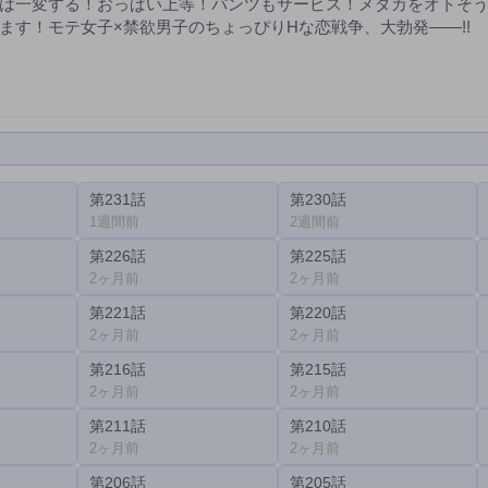
は一変する！おっぱい上等！パンツもサービス！メダカをオトそ
ます！モテ女子×禁欲男子のちょっぴりHな恋戦争、大勃発――!!
第231話
第230話
1週間前
2週間前
第226話
第225話
2ヶ月前
2ヶ月前
第221話
第220話
2ヶ月前
2ヶ月前
第216話
第215話
2ヶ月前
2ヶ月前
第211話
第210話
2ヶ月前
2ヶ月前
第206話
第205話