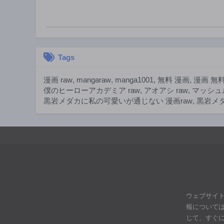
第162話
1年前
第157話
1年前
Tags
第152話
1年前
漫画 raw
,
mangaraw
,
manga1001
,
無料 漫画
,
漫画 無
第147話
僕のヒーローアカデミア raw
,
アオアシ raw
,
マッシュル
1年前
黒岩メダカに私の可愛いが通じない 漫画raw
,
黒岩メダ
第142話
1年前
第137話
1年前
第132話
1年前
第127話
ウェブサイ
1年前
報について
第122話
じて、すぐ