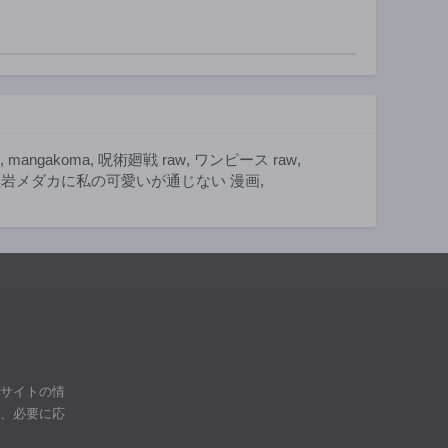
第159話
第158話
1年前
1年前
第154話
第153話
1年前
1年前
第149話
第148話
1年前
1年前
,
mangakoma
,
呪術廻戦 raw
,
ワンピース raw
,
第144話
第143話
黒岩メダカに私の可愛いが通じない 漫画
,
1年前
1年前
第139話
第138話
1年前
1年前
第134話
第133話
1年前
1年前
第129話
第128話
1年前
1年前
第124話
第123話
ブサイトの情
1年前
1年前
は、必要に応
第119話
第118話