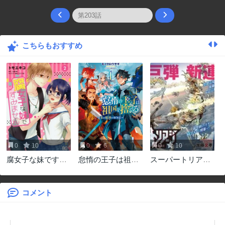
こちらもおすすめ
0
10
0
6
0
10
腐女子な妹ですみ
怠惰の王子は祖国
スーパートリアー
ません
を捨てる～氷の魔
ジ
神の凍争記～
コメント