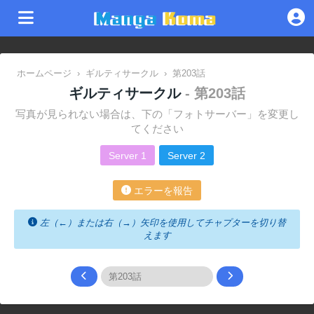
ホームページ
›
ギルティサークル
›
第203話
ギルティサークル
- 第203話
写真が見られない場合は、下の「フォトサーバー」を変更し
てください
Server 1
Server 2
エラーを報告
左（←）または右（→）矢印を使用してチャプターを切り替
えます