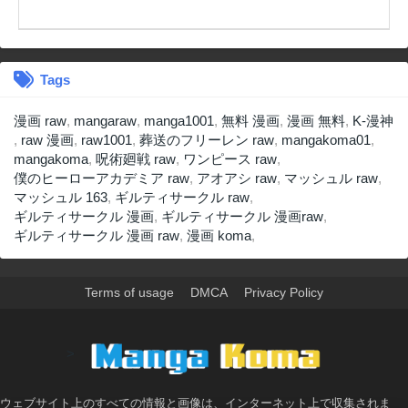
Tags
漫画 raw
,
mangaraw
,
manga1001
,
無料 漫画
,
漫画 無料
,
K-漫神
,
raw 漫画
,
raw1001
,
葬送のフリーレン raw
,
mangakoma01
,
mangakoma
,
呪術廻戦 raw
,
ワンピース raw
,
僕のヒーローアカデミア raw
,
アオアシ raw
,
マッシュル raw
,
マッシュル 163
,
ギルティサークル raw
,
ギルティサークル 漫画
,
ギルティサークル 漫画raw
,
ギルティサークル 漫画 raw
,
漫画 koma
,
Terms of usage
DMCA
Privacy Policy
>
ウェブサイト上のすべての情報と画像は、インターネット上で収集されま