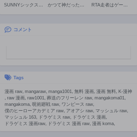
SUNNYシックステ
かつて神だった獣
RTA走者はゲーム
9ヶ月前
9ヶ月前
ィーン
たちへ
世界から帰れない
第7話
第6話
9ヶ月前
9ヶ月前
コメント
第5話
第4話
9ヶ月前
10ヶ月前
第3話
第2話
10ヶ月前
10ヶ月前
第1話
10ヶ月前
Tags
漫画 raw
,
mangaraw
,
manga1001
,
無料 漫画
,
漫画 無料
,
K-漫神
,
raw 漫画
,
raw1001
,
葬送のフリーレン raw
,
mangakoma01
,
mangakoma
,
呪術廻戦 raw
,
ワンピース raw
,
僕のヒーローアカデミア raw
,
アオアシ raw
,
マッシュル raw
,
マッシュル 163
,
ドラゲミス raw
,
ドラゲミス 漫画
,
ドラゲミス 漫画raw
,
ドラゲミス 漫画 raw
,
漫画 koma
,