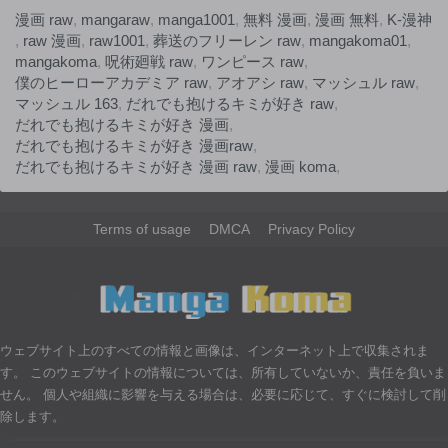
漫画 raw
,
mangaraw
,
manga1001
,
無料 漫画
,
漫画 無料
,
K-漫神
,
raw 漫画
,
raw1001
,
葬送のフリーレン raw
,
mangakoma01
,
mangakoma
,
呪術廻戦 raw
,
ワンピース raw
,
僕のヒーローアカデミア raw
,
アオアシ raw
,
マッシュル raw
,
マッシュル 163
,
だれでも抱けるキミが好き raw
,
だれでも抱けるキミが好き 漫画
,
だれでも抱けるキミが好き 漫画raw
,
だれでも抱けるキミが好き 漫画 raw
,
漫画 koma
,
Terms of usage
DMCA
Privacy Policy
>
ウェブサイト上のすべての情報と画像は、インターネット上で収集されま
す。 このウェブサイトの情報については、所有していないか、責任を負いま
せん。 個人や組織に影響を与える場合は、必要に応じて、すぐに検討して削
除します。