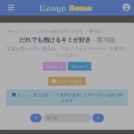
ホームページ
›
だれでも抱けるキミが好き
›
第76話
だれでも抱けるキミが好き
- 第76話
写真が見られない場合は、下の「フォトサーバー」を変更し
てください
Server 1
Server 2
エラーを報告
左（←）または右（→）矢印を使用してチャプターを切り替
えます