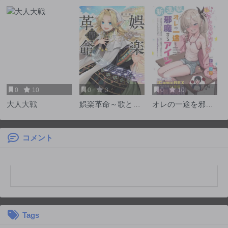
0
10
0
3
0
10
大人大戦
娯楽革命～歌と踊
オレの一途を邪魔
りが禁止の異世界
するアイツ
で、彼女は舞台の
上に立つ～
コメント
@COMIC
Tags