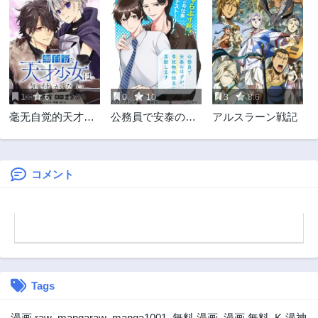
1
6
0
10
3
8.6
毫无自觉的天才少
公務員で安泰のは
アルスラーン戦記
女并没有发现 無自
ずが、事故物件担
覚な天才少女は気
当に異動します
付かない
コメント
Tags
漫画 raw
,
mangaraw
,
manga1001
,
無料 漫画
,
漫画 無料
,
K-漫神