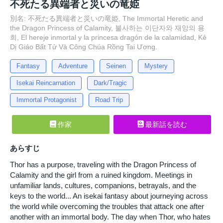
不死たる異端者と災いの竜姫
別名: 不死たる異端者と災いの竜姫, The Immortal Heretic and
the Dragon Princess of Calamity, 불사하는 이단자와 재앙의 용
희, El hereje inmortal y la princesa dragón de la calamidad, Kẻ
Dị Giáo Bất Tử Và Công Chúa Rồng Tai Ương.
Fantasy
Adventure
Seinen
Mystery
Isekai Reincarnation
Dark/Tragic
Immortal Protagonist
Road Trip
作家
最新話を読む
あらすじ
Thor has a purpose, traveling with the Dragon Princess of
Calamity and the girl from a ruined kingdom. Meetings in
unfamiliar lands, cultures, companions, betrayals, and the
keys to the world... An isekai fantasy about journeying across
the world while overcoming the troubles that attack one after
another with an immortal body. The day when Thor, who hates