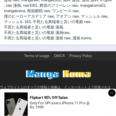
,
raw 漫画
,
raw1001
,
葬送のフリーレン raw
,
mangakoma01
,
mangakoma
,
呪術廻戦 raw
,
ワンピース raw
,
僕のヒーローアカデミア raw
,
アオアシ raw
,
マッシュル raw
,
マッシュル 163
,
不死たる異端者と災いの竜姫 raw
,
不死たる異端者と災いの竜姫 漫画
,
不死たる異端者と災いの竜姫 漫画raw
,
不死たる異端者と災いの竜姫 漫画 raw
,
漫画 koma
,
Terms of usage
DMCA
Privacy Policy
>
ウェブサイト上のすべての情報と画像は、インターネット上で収集されま
す。 このウェブサイトの情報については、所有していないか、責任を負いま
せん。 個人や組織に影響を与える場合は、必要に応じて、すぐに検討して削
除します。