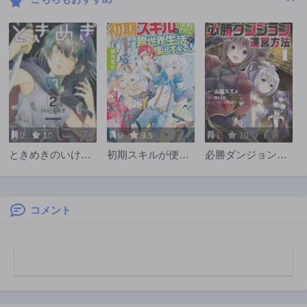
第3話
第2話
9ヶ月前
9ヶ月前
第1話
10ヶ月前
0
10
0
9.5
1
10
ときめきのいけに
初期スキルが便利
必勝ダンジョン運
え
すぎて異世界生活
営方法
が楽しすぎる!
コメント