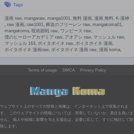
Tags
漫画 raw
,
mangaraw
,
manga1001
,
無料 漫画
,
漫画 無料
,
K-漫神
,
raw 漫画
,
raw1001
,
葬送のフリーレン raw
,
mangakoma01
,
mangakoma
,
呪術廻戦 raw
,
ワンピース raw
,
僕のヒーローアカデミア raw
,
アオアシ raw
,
マッシュル raw
,
マッシュル 163
,
ボイタボイネ raw
,
ボイタボイネ 漫画
,
ボイタボイネ 漫画raw
,
ボイタボイネ 漫画 raw
,
漫画 koma
,
Terms of usage
DMCA
Privacy Policy
>
ウェブサイト上のすべての情報と画像は、インターネット上で収集されま
す。 このウェブサイトの情報については、所有していないか、責任を負いま
せん。 個人や組織に影響を与える場合は、必要に応じて、すぐに検討して削
除します。