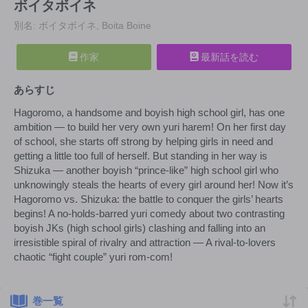
ボイタボイネ
別名: ボイタボイネ, Boita Boine
作家
最新話を読む
あらすじ
Hagoromo, a handsome and boyish high school girl, has one
ambition — to build her very own yuri harem! On her first day
of school, she starts off strong by helping girls in need and
getting a little too full of herself. But standing in her way is
Shizuka — another boyish “prince-like” high school girl who
unknowingly steals the hearts of every girl around her! Now it’s
Hagoromo vs. Shizuka: the battle to conquer the girls’ hearts
begins! A no-holds-barred yuri comedy about two contrasting
boyish JKs (high school girls) clashing and falling into an
irresistible spiral of rivalry and attraction — A rival-to-lovers
chaotic “fight couple” yuri rom-com!
巻一覧